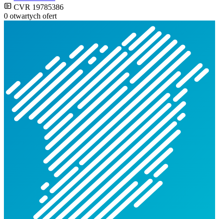
CVR 19785386
0 otwartych ofert