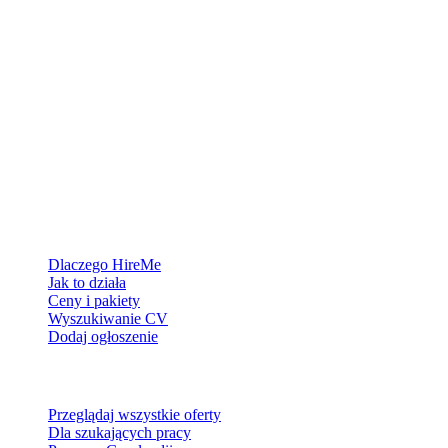
Platforma rekrutacyjna stworzona dla Grenlandii — łączymy
pracodawców z ludźmi, którzy chcą zbudować życie w Arktyce.
Dla pracodawców
Dlaczego HireMe
Jak to działa
Ceny i pakiety
Wyszukiwanie CV
Dodaj ogłoszenie
Dla szukających pracy
Przeglądaj wszystkie oferty
Dla szukających pracy