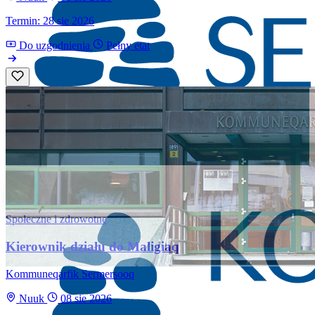
Termin: 28 sie 2026
Do uzgodnienia
Pełny etat
Społeczne i zdrowotne
Kierownik działu do Maligiaq
Kommuneqarfik Sermersooq
Nuuk
08 sie 2026