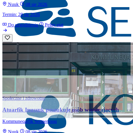
Nuuk
08 sie 2026
Termin: 28 sie 2026
Do uzgodnienia
Pełny etat
Społeczne i zdrowotne
Atuarfik Inussuk poszukuje osób wspierających
Kommuneqarfik Sermersooq
Nuuk
08 sie 2026