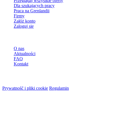
Przeglądaj wszystkie oferty
Dla szukających pracy
Praca na Grenlandii
Firmy
Załóż konto
Zaloguj się
Więcej
O nas
Aktualności
FAQ
Kontakt
© 2026 HireMe
Prywatność i pliki cookie
Regulamin