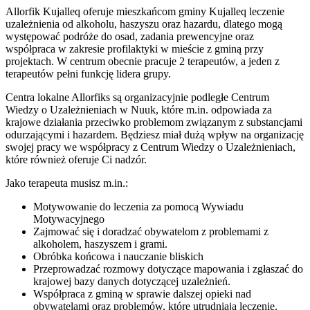
Allorfik Kujalleq oferuje mieszkańcom gminy Kujalleq leczenie
uzależnienia od alkoholu, haszyszu oraz hazardu, dlatego mogą
występować podróże do osad, zadania prewencyjne oraz
współpraca w zakresie profilaktyki w mieście z gminą przy
projektach. W centrum obecnie pracuje 2 terapeutów, a jeden z
terapeutów pełni funkcję lidera grupy.
Centra lokalne Allorfiks są organizacyjnie podległe Centrum
Wiedzy o Uzależnieniach w Nuuk, które m.in. odpowiada za
krajowe działania przeciwko problemom związanym z substancjami
odurzającymi i hazardem. Będziesz miał dużą wpływ na organizację
swojej pracy we współpracy z Centrum Wiedzy o Uzależnieniach,
które również oferuje Ci nadzór.
Jako terapeuta musisz m.in.:
Motywowanie do leczenia za pomocą Wywiadu
Motywacyjnego
Zajmować się i doradzać obywatelom z problemami z
alkoholem, haszyszem i grami.
Obróbka końcowa i nauczanie bliskich
Przeprowadzać rozmowy dotyczące mapowania i zgłaszać do
krajowej bazy danych dotyczącej uzależnień.
Współpraca z gminą w sprawie dalszej opieki nad
obywatelami oraz problemów, które utrudniają leczenie.