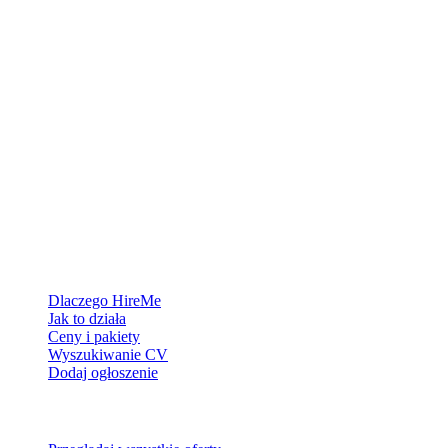
Platforma rekrutacyjna stworzona dla Grenlandii — łączymy
pracodawców z ludźmi, którzy chcą zbudować życie w Arktyce.
Dla pracodawców
Dlaczego HireMe
Jak to działa
Ceny i pakiety
Wyszukiwanie CV
Dodaj ogłoszenie
Dla szukających pracy