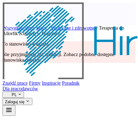
Wszystkie oferty pracy
/
Społeczne i zdrowotne
/
Terapeuta do
Allorfik Kujalleq w Qaqortoq
To stanowisko wygasło
Nie przyjmujemy już aplikacji. Zobacz podobne dostępne
stanowiska poniżej.
Znajdź pracę
Firmy
Inspiracje
Poradnik
Dla pracodawców
PL
Zaloguj się