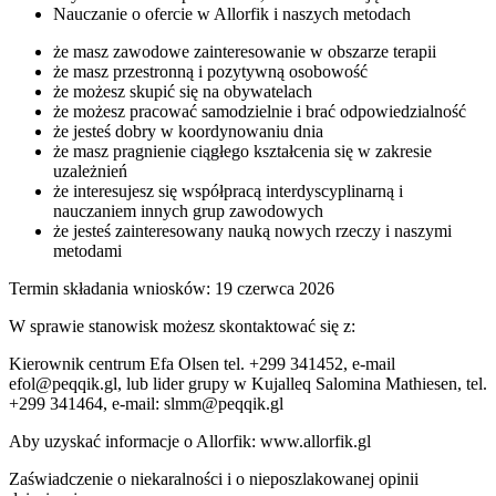
Nauczanie o ofercie w Allorfik i naszych metodach
że masz zawodowe zainteresowanie w obszarze terapii
że masz przestronną i pozytywną osobowość
że możesz skupić się na obywatelach
że możesz pracować samodzielnie i brać odpowiedzialność
że jesteś dobry w koordynowaniu dnia
że masz pragnienie ciągłego kształcenia się w zakresie
uzależnień
że interesujesz się współpracą interdyscyplinarną i
nauczaniem innych grup zawodowych
że jesteś zainteresowany nauką nowych rzeczy i naszymi
metodami
Termin składania wniosków: 19 czerwca 2026
W sprawie stanowisk możesz skontaktować się z:
Kierownik centrum Efa Olsen tel. +299 341452, e-mail
efol@peqqik.gl, lub lider grupy w Kujalleq Salomina Mathiesen, tel.
+299 341464, e-mail: slmm@peqqik.gl
Aby uzyskać informacje o Allorfik: www.allorfik.gl
Zaświadczenie o niekaralności i o nieposzlakowanej opinii