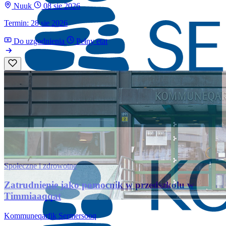
Nuuk
08 sie 2026
Termin: 28 sie 2026
Do uzgodnienia
Pełny etat
Społeczne i zdrowotne
Zatrudnienie jako pomocnik w przedszkolu w
Timmiaaqqat
Kommuneqarfik Sermersooq