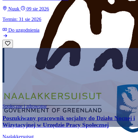
Nuuk
09 sie 2026
Termin: 31 sie 2026
Do uzgodnienia
Społeczne i zdrowotne
Poszukiwany pracownik socjalny do Działu Nocnej i
Wizytacyjnej w Urzędzie Pracy Społecznej
Naalakkersuisut