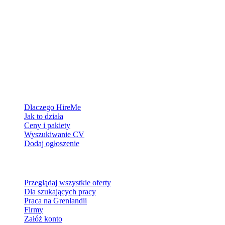
Platforma rekrutacyjna stworzona dla Grenlandii — łączymy
pracodawców z ludźmi, którzy chcą zbudować życie w Arktyce.
Dla pracodawców
Dlaczego HireMe
Jak to działa
Ceny i pakiety
Wyszukiwanie CV
Dodaj ogłoszenie
Dla szukających pracy
Przeglądaj wszystkie oferty
Dla szukających pracy
Praca na Grenlandii
Firmy
Załóż konto