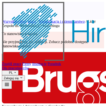
Wszystkie oferty pracy
/
Komunikacja i dziennikarstwo
/
Lider
Zespołu ds. Komunikacji i Marketingu
To stanowisko wygasło
Nie przyjmujemy już aplikacji. Zobacz podobne dostępne
stanowiska poniżej.
Znajdź pracę
Firmy
Inspiracje
Poradnik
Dla pracodawców
PL
Zaloguj się