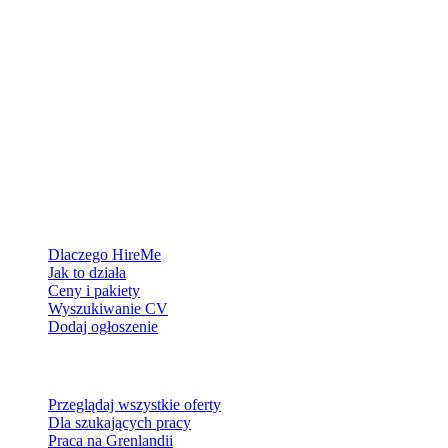
Platforma rekrutacyjna stworzona dla Grenlandii — łączymy
pracodawców z ludźmi, którzy chcą zbudować życie w Arktyce.
Dla pracodawców
Dlaczego HireMe
Jak to działa
Ceny i pakiety
Wyszukiwanie CV
Dodaj ogłoszenie
Dla szukających pracy
Przeglądaj wszystkie oferty
Dla szukających pracy
Praca na Grenlandii