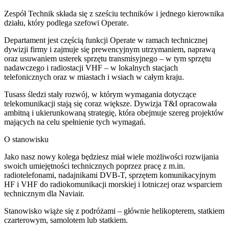
Zespół Technik składa się z sześciu techników i jednego kierownika
działu, który podlega szefowi Operate.
Departament jest częścią funkcji Operate w ramach technicznej
dywizji firmy i zajmuje się prewencyjnym utrzymaniem, naprawą
oraz usuwaniem usterek sprzętu transmisyjnego – w tym sprzętu
nadawczego i radiostacji VHF – w lokalnych stacjach
telefonicznych oraz w miastach i wsiach w całym kraju.
Tusass śledzi stały rozwój, w którym wymagania dotyczące
telekomunikacji stają się coraz większe. Dywizja T&I opracowała
ambitną i ukierunkowaną strategię, która obejmuje szereg projektów
mających na celu spełnienie tych wymagań.
O stanowisku
Jako nasz nowy kolega będziesz miał wiele możliwości rozwijania
swoich umiejętności technicznych poprzez pracę z m.in.
radiotelefonami, nadajnikami DVB-T, sprzętem komunikacyjnym
HF i VHF do radiokomunikacji morskiej i lotniczej oraz wsparciem
technicznym dla Naviair.
Stanowisko wiąże się z podróżami – głównie helikopterem, statkiem
czarterowym, samolotem lub statkiem.