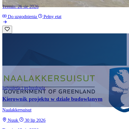
Termin: 26 sie 2026
Do uzgodnienia
Pełny etat
Inżynieria i technologia
Kierownik projektu w dziale budowlanym
Naalakkersuisut
Nuuk
30 lip 2026