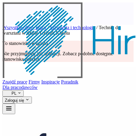
Wszystkie oferty pracy
/
Inżynieria i technologia
/
Technik do
warsztatu w dziale Technik Klienta
To stanowisko wygasło
Nie przyjmujemy już aplikacji. Zobacz podobne dostępne
stanowiska poniżej.
Znajdź pracę
Firmy
Inspiracje
Poradnik
Dla pracodawców
PL
Zaloguj się