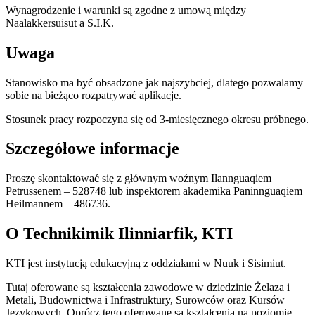
Wynagrodzenie i warunki są zgodne z umową między
Naalakkersuisut a S.I.K.
Uwaga
Stanowisko ma być obsadzone jak najszybciej, dlatego pozwalamy
sobie na bieżąco rozpatrywać aplikacje.
Stosunek pracy rozpoczyna się od 3-miesięcznego okresu próbnego.
Szczegółowe informacje
Proszę skontaktować się z głównym woźnym Ilannguaqiem
Petrussenem – 528748 lub inspektorem akademika Paninnguaqiem
Heilmannem – 486736.
O Technikimik Ilinniarfik, KTI
KTI jest instytucją edukacyjną z oddziałami w Nuuk i Sisimiut.
Tutaj oferowane są kształcenia zawodowe w dziedzinie Żelaza i
Metali, Budownictwa i Infrastruktury, Surowców oraz Kursów
Językowych. Oprócz tego oferowane są kształcenia na poziomie