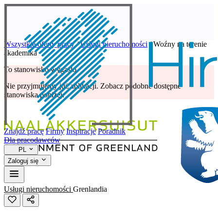
Wszystkie oferty pracy
/
Usługi nieruchomości
/
Woźny na terenie
akademika
To stanowisko wygasło
Nie przyjmujemy już aplikacji. Zobacz podobne dostępne
stanowiska poniżej.
Znajdź pracę
Firmy
Inspiracje
Poradnik
Dla pracodawców
PL
Zaloguj się
Usługi nieruchomości
Grenlandia