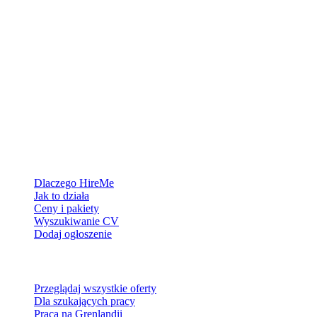
Platforma rekrutacyjna stworzona dla Grenlandii — łączymy
pracodawców z ludźmi, którzy chcą zbudować życie w Arktyce.
Dla pracodawców
Dlaczego HireMe
Jak to działa
Ceny i pakiety
Wyszukiwanie CV
Dodaj ogłoszenie
Dla szukających pracy
Przeglądaj wszystkie oferty
Dla szukających pracy
Praca na Grenlandii