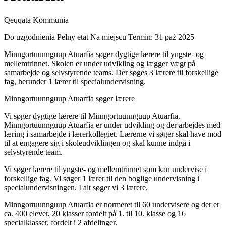
Qeqqata Kommunia
Do uzgodnienia
Pełny etat
Na miejscu
Termin: 31 paź 2025
Minngortuunnguup Atuarfia søger dygtige lærere til yngste- og
mellemtrinnet. Skolen er under udvikling og lægger vægt på
samarbejde og selvstyrende teams. Der søges 3 lærere til forskellige
fag, herunder 1 lærer til specialundervisning.
Minngortuunnguup Atuarfia søger lærere
Vi søger dygtige lærere til Minngortuunnguup Atuarfia.
Minngortuunnguup Atuarfia er under udvikling og der arbejdes med
læring i samarbejde i lærerkollegiet. Lærerne vi søger skal have mod
til at engagere sig i skoleudviklingen og skal kunne indgå i
selvstyrende team.
Vi søger lærere til yngste- og mellemtrinnet som kan undervise i
forskellige fag. Vi søger 1 lærer til den boglige undervisning i
specialundervisningen. I alt søger vi 3 lærere.
Minngortuunnguup Atuarfia er normeret til 60 undervisere og der er
ca. 400 elever, 20 klasser fordelt på 1. til 10. klasse og 16
specialklasser, fordelt i 2 afdelinger.