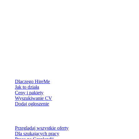
Platforma rekrutacyjna stworzona dla Grenlandii — łączymy
pracodawców z ludźmi, którzy chcą zbudować życie w Arktyce.
Dla pracodawców
Dlaczego HireMe
Jak to działa
Ceny i pakiety
Wyszukiwanie CV
Dodaj ogłoszenie
Dla szukających pracy
Przeglądaj wszystkie oferty
Dla szukających pracy