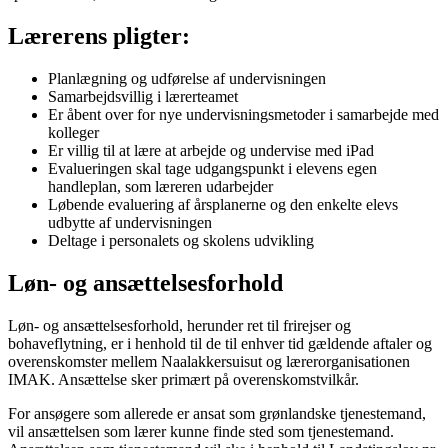
Lærerens pligter:
Planlægning og udførelse af undervisningen
Samarbejdsvillig i lærerteamet
Er åbent over for nye undervisningsmetoder i samarbejde med
kolleger
Er villig til at lære at arbejde og undervise med iPad
Evalueringen skal tage udgangspunkt i elevens egen
handleplan, som læreren udarbejder
Løbende evaluering af årsplanerne og den enkelte elevs
udbytte af undervisningen
Deltage i personalets og skolens udvikling
Løn- og ansættelsesforhold
Løn- og ansættelsesforhold, herunder ret til frirejser og
bohaveflytning, er i henhold til de til enhver tid gældende aftaler og
overenskomster mellem Naalakkersuisut og lærerorganisationen
IMAK. Ansættelse sker primært på overenskomstvilkår.
For ansøgere som allerede er ansat som grønlandske tjenestemand,
vil ansættelsen som lærer kunne finde sted som tjenestemand.