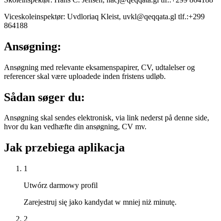
Viceskoleinspektør: Uvdloriaq Kleist, uvkl@qeqqata.gl tlf.:+299
864188
Ansøgning:
Ansøgning med relevante eksamenspapirer, CV, udtalelser og
referencer skal være uploadede inden fristens udløb.
Sådan søger du:
Ansøgning skal sendes elektronisk, via link nederst på denne side,
hvor du kan vedhæfte din ansøgning, CV mv.
Jak przebiega aplikacja
1
Utwórz darmowy profil
Zarejestruj się jako kandydat w mniej niż minutę.
2