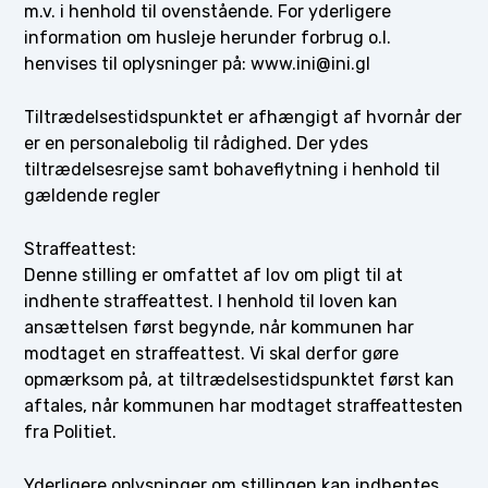
m.v. i henhold til ovenstående. For yderligere
information om husleje herunder forbrug o.l.
henvises til oplysninger på: www.ini@ini.gl
Tiltrædelsestidspunktet er afhængigt af hvornår der
er en personalebolig til rådighed. Der ydes
tiltrædelsesrejse samt bohaveflytning i henhold til
gældende regler
Straffeattest:
Denne stilling er omfattet af lov om pligt til at
indhente straffeattest. I henhold til loven kan
ansættelsen først begynde, når kommunen har
modtaget en straffeattest. Vi skal derfor gøre
opmærksom på, at tiltrædelsestidspunktet først kan
aftales, når kommunen har modtaget straffeattesten
fra Politiet.
Yderligere oplysninger om stillingen kan indhentes