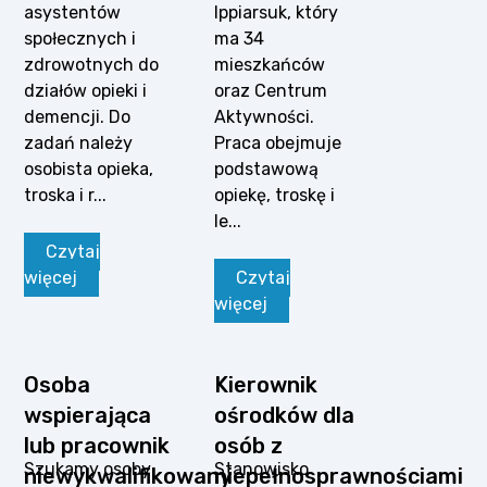
asystentów
Ippiarsuk, który
społecznych i
ma 34
zdrowotnych do
mieszkańców
działów opieki i
oraz Centrum
demencji. Do
Aktywności.
zadań należy
Praca obejmuje
osobista opieka,
podstawową
troska i r...
opiekę, troskę i
le...
Czytaj
więcej
Czytaj
więcej
Osoba
Kierownik
wspierająca
ośrodków dla
lub pracownik
osób z
Szukamy osoby
Stanowisko
niewykwalifikowany
niepełnosprawnościami