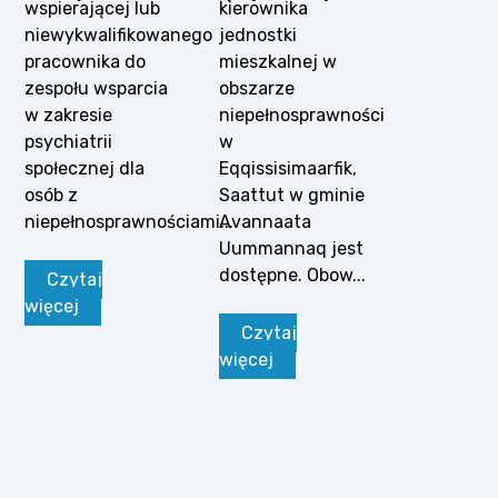
wspierającej lub
kierownika
niewykwalifikowanego
jednostki
pracownika do
mieszkalnej w
zespołu wsparcia
obszarze
w zakresie
niepełnosprawności
psychiatrii
w
społecznej dla
Eqqissisimaarfik,
osób z
Saattut w gminie
niepełnosprawnościami...
Avannaata
Uummannaq jest
dostępne. Obow...
Czytaj
więcej
Czytaj
więcej