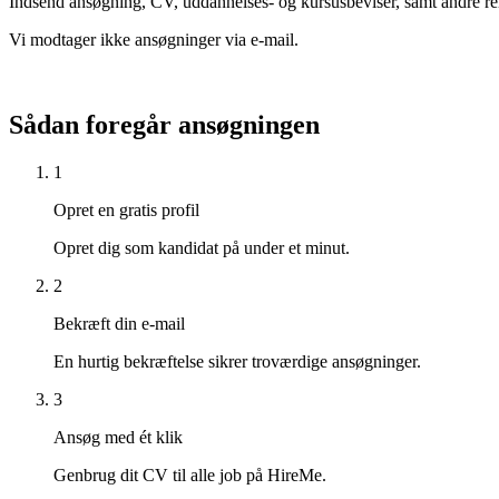
Indsend ansøgning, CV, uddannelses- og kursusbeviser, samt andre r
Vi modtager ikke ansøgninger via e-mail.
Sådan foregår ansøgningen
1
Opret en gratis profil
Opret dig som kandidat på under et minut.
2
Bekræft din e-mail
En hurtig bekræftelse sikrer troværdige ansøgninger.
3
Ansøg med ét klik
Genbrug dit CV til alle job på HireMe.