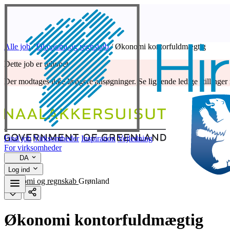
Alle job
/
Økonomi og regnskab
/
Økonomi kontorfuldmægtig
Dette job er udløbet
Der modtages ikke længere ansøgninger. Se lignende ledige stillinger
Find job
Virksomheder
Inspiration
Vejledning
For virksomheder
DA
Log ind
Økonomi og regnskab
Grønland
Økonomi kontorfuldmægtig