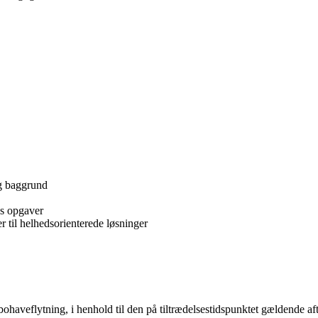
ig baggrund
ens opgaver
er til helhedsorienterede løsninger
 og bohaveflytning, i henhold til den på tiltrædelsestidspunktet gælden