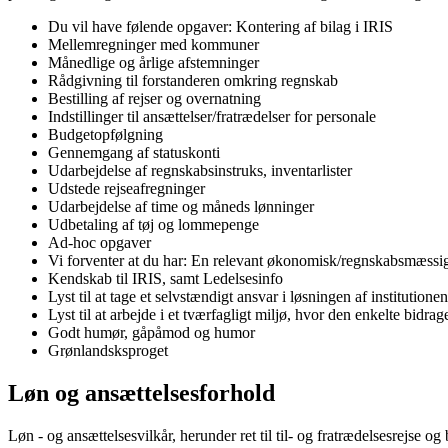
Du vil have følende opgaver: Kontering af bilag i IRIS
Mellemregninger med kommuner
Månedlige og årlige afstemninger
Rådgivning til forstanderen omkring regnskab
Bestilling af rejser og overnatning
Indstillinger til ansættelser/fratrædelser for personale
Budgetopfølgning
Gennemgang af statuskonti
Udarbejdelse af regnskabsinstruks, inventarlister
Udstede rejseafregninger
Udarbejdelse af time og måneds lønninger
Udbetaling af tøj og lommepenge
Ad-hoc opgaver
Vi forventer at du har: En relevant økonomisk/regnskabsmæss
Kendskab til IRIS, samt Ledelsesinfo
Lyst til at tage et selvstændigt ansvar i løsningen af institution
Lyst til at arbejde i et tværfagligt miljø, hvor den enkelte bidrag
Godt humør, gåpåmod og humor
Grønlandsksproget
Løn og ansættelsesforhold
Løn - og ansættelsesvilkår, herunder ret til til- og fratrædelsesrejse