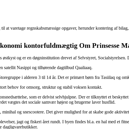
l at varetage regnskabsmæssige opgaver, herunder kontering af bilag, 
 økonomi kontorfuldmægtig Om Prinsesse M
stkyst og er en døgninstitution drevet af Selvstyret, Socialstyrelsen. D
 satellit Nasippi og tilhørende dagtilbud Qaaliaaq.
Storegruppe i alderen 3 til 14 år. Det er primært børn fra Tasiilaq og o
tort behov for omsorg, struktur og stabil voksen kontakt.
snedsættelse, som er delvist selvhjulpne. Der er tilknyttet et beskytte
det vægtes det sociale samvær højest og brugerne laver husflid.
d, minihal og snescootere. Det giver mulighed for at skabe gode aktivit
plevelser, jagt og fiskeri året rundt. I byen findes bl.a. en hal med et f
re dagligvarebutikker.