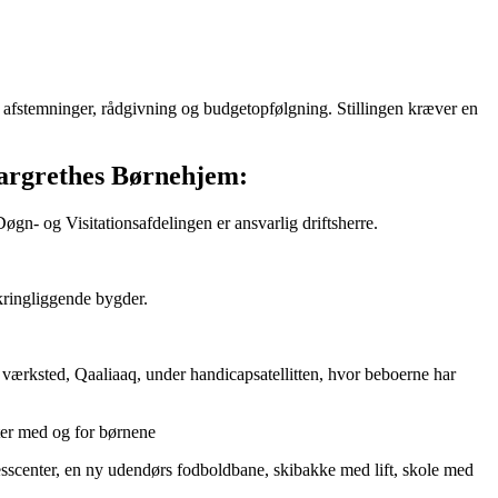
afstemninger, rådgivning og budgetopfølgning. Stillingen kræver en
argrethes Børnehjem:
øgn- og Visitationsafdelingen er ansvarlig driftsherre.
mkringliggende bygder.
t værksted, Qaaliaaq, under handicapsatellitten, hvor beboerne har
eter med og for børnene
itnesscenter, en ny udendørs fodboldbane, skibakke med lift, skole med