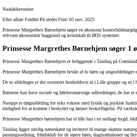
Naalakkersuisut
Efter aftale
Fuldtid
På stedet
Frist: 05 nov. 2025
Prinsesse Margrethes Børnehjem søger en økonomi kontorfuldmægtig ti
relevant økonomisk baggrund og kendskab til IRIS systemet.
Prinsesse Margrethes Børnehjem søger 1
Prinsesse Margrethes Børnehjem er beliggende i Tasiilaq på Grønlands ø
Prinsesse Margrethes Børnehjem består af to børn og ungeafdelinger en
De to afdelinger er der normeret henholdsvis ni i Lille gruppe og ni i 
Børnene kan have sociale og følelsesmæssige udfordringer, de har et s
Nasippi er døgnafdeling for seks voksne med fysisk og psykisk funktion
mulighed for at komme i beskyttet og lønnet beskæftigelse. På værkste
Prinsesse Margrethes børnehjem har et lille hus i en nedlagt bygd, bå
Tasiilaq ligger utrolig naturskønt og inviterer til mange skønne naturo
pasningsordning, fritidsklub for de større børn, daginstitutioner og fle