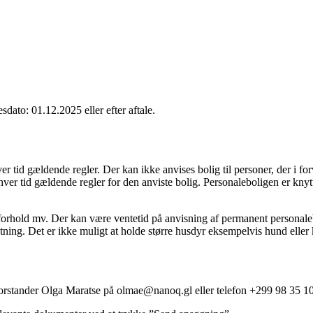
sdato: 01.12.2025 eller efter aftale.
hver tid gældende regler. Der kan ikke anvises bolig til personer, der i 
hver tid gældende regler for den anviste bolig. Personaleboligen er knytt
rforhold mv. Der kan være ventetid på anvisning af permanent personale
atning. Det er ikke muligt at holde større husdyr eksempelvis hund eller 
 forstander Olga Maratse på olmae@nanoq.gl eller telefon +299 98 35 1