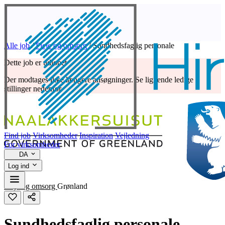
Alle job
/
Pleje og omsorg
/
Sundhedsfaglig personale
Dette job er udløbet
Der modtages ikke længere ansøgninger. Se lignende ledige
stillinger nedenfor.
Find job
Virksomheder
Inspiration
Vejledning
For virksomheder
DA
Log ind
Pleje og omsorg
Grønland
Sundhedsfaglig personale