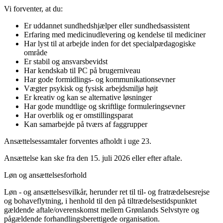
Vi forventer, at du:
Er uddannet sundhedshjælper eller sundhedsassistent
Erfaring med medicinudlevering og kendelse til mediciner
Har lyst til at arbejde inden for det specialpædagogiske
område
Er stabil og ansvarsbevidst
Har kendskab til PC på brugerniveau
Har gode formidlings- og kommunikationsevner
Vægter psykisk og fysisk arbejdsmiljø højt
Er kreativ og kan se alternative løsninger
Har gode mundtlige og skriftlige formuleringsevner
Har overblik og er omstillingsparat
Kan samarbejde på tværs af faggrupper
Ansættelsessamtaler forventes afholdt i uge 23.
Ansættelse kan ske fra den 15. juli 2026 eller efter aftale.
Løn og ansættelsesforhold
Løn - og ansættelsesvilkår, herunder ret til til- og fratrædelsesrejse
og bohaveflytning, i henhold til den på tiltrædelsestidspunktet
gældende aftale/overenskomst mellem Grønlands Selvstyre og
pågældende forhandlingsberettigede organisation.