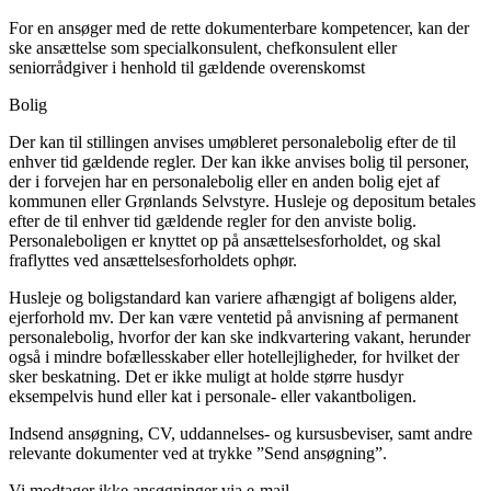
For en ansøger med de rette dokumenterbare kompetencer, kan der
ske ansættelse som specialkonsulent, chefkonsulent eller
seniorrådgiver i henhold til gældende overenskomst
Bolig
Der kan til stillingen anvises umøbleret personalebolig efter de til
enhver tid gældende regler. Der kan ikke anvises bolig til personer,
der i forvejen har en personalebolig eller en anden bolig ejet af
kommunen eller Grønlands Selvstyre. Husleje og depositum betales
efter de til enhver tid gældende regler for den anviste bolig.
Personaleboligen er knyttet op på ansættelsesforholdet, og skal
fraflyttes ved ansættelsesforholdets ophør.
Husleje og boligstandard kan variere afhængigt af boligens alder,
ejerforhold mv. Der kan være ventetid på anvisning af permanent
personalebolig, hvorfor der kan ske indkvartering vakant, herunder
også i mindre bofællesskaber eller hotellejligheder, for hvilket der
sker beskatning. Det er ikke muligt at holde større husdyr
eksempelvis hund eller kat i personale- eller vakantboligen.
Indsend ansøgning, CV, uddannelses- og kursusbeviser, samt andre
relevante dokumenter ved at trykke ”Send ansøgning”.
Vi modtager ikke ansøgninger via e-mail.