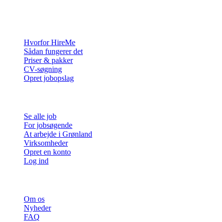
virksomheder med de mennesker, der vil bygge et liv i Arktis.
For virksomheder
Hvorfor HireMe
Sådan fungerer det
Priser & pakker
CV-søgning
Opret jobopslag
For jobsøgende
Se alle job
For jobsøgende
At arbejde i Grønland
Virksomheder
Opret en konto
Log ind
Mere
Om os
Nyheder
FAQ