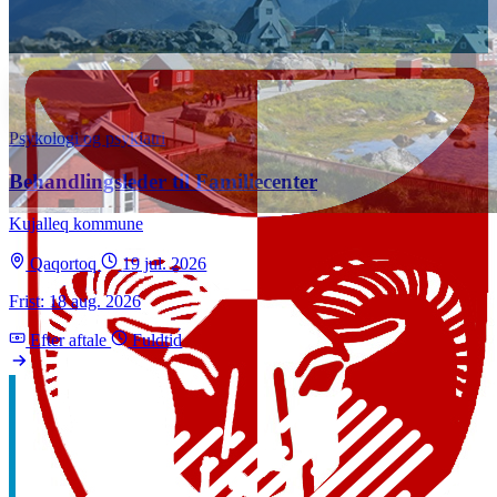
Psykologi og psykiatri
Behandlingsleder til Familiecenter
Kujalleq kommune
Qaqortoq
19 jul. 2026
Frist: 18 aug. 2026
Efter aftale
Fuldtid