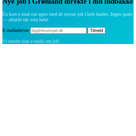
Nye job i Grønland direkte i din indbakke
Én kort e-mail om ugen med de nyeste job i hele landet. Ingen spam
— afmeld når som helst.
E-mailadresse
Tilmeld
Vi sender kun e-mails om job.
Rekrutteringsplatformen bygget til Grønland — vi forbinder