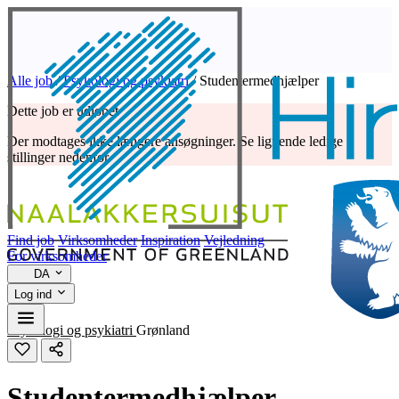
Alle job
/
Psykologi og psykiatri
/
Studentermedhjælper
Dette job er udløbet
Der modtages ikke længere ansøgninger. Se lignende ledige
stillinger nedenfor.
Find job
Virksomheder
Inspiration
Vejledning
For virksomheder
DA
Log ind
Psykologi og psykiatri
Grønland
Studentermedhjælper