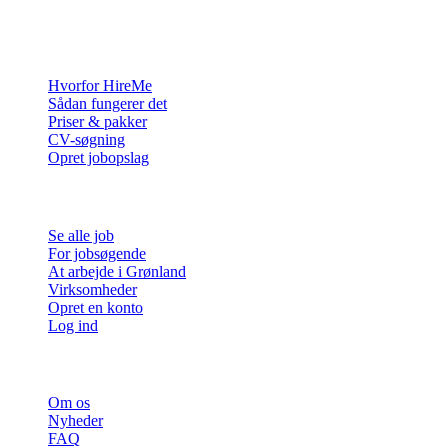
virksomheder med de mennesker, der vil bygge et liv i Arktis.
For virksomheder
Hvorfor HireMe
Sådan fungerer det
Priser & pakker
CV-søgning
Opret jobopslag
For jobsøgende
Se alle job
For jobsøgende
At arbejde i Grønland
Virksomheder
Opret en konto
Log ind
Mere
Om os
Nyheder
FAQ