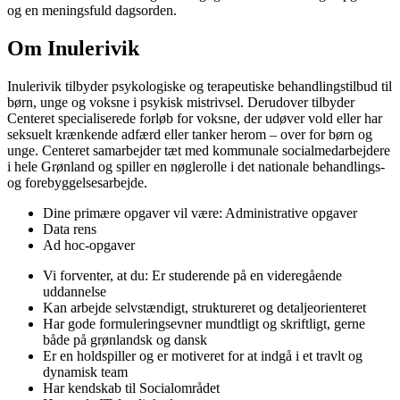
og en meningsfuld dagsorden.
Om Inulerivik
Inulerivik tilbyder psykologiske og terapeutiske behandlingstilbud til
børn, unge og voksne i psykisk mistrivsel. Derudover tilbyder
Centeret specialiserede forløb for voksne, der udøver vold eller har
seksuelt krænkende adfærd eller tanker herom – over for børn og
unge. Centeret samarbejder tæt med kommunale socialmedarbejdere
i hele Grønland og spiller en nøglerolle i det nationale behandlings-
og forebyggelsesarbejde.
Dine primære opgaver vil være: Administrative opgaver
Data rens
Ad hoc-opgaver
Vi forventer, at du: Er studerende på en videregående
uddannelse
Kan arbejde selvstændigt, struktureret og detaljeorienteret
Har gode formuleringsevner mundtligt og skriftligt, gerne
både på grønlandsk og dansk
Er en holdspiller og er motiveret for at indgå i et travlt og
dynamisk team
Har kendskab til Socialområdet