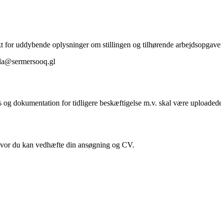
akt for uddybende oplysninger om stillingen og tilhørende arbejdsopgaver 
kida@sermersooq.gl
g dokumentation for tidligere beskæftigelse m.v. skal være uploadede 
, hvor du kan vedhæfte din ansøgning og CV.