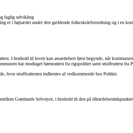
g faglig udvikling
ing er i højsædet under den gældende folkeskoleforordning og i en komm
neattest. I henhold til loven kan ansættelsen først begynde, når kommunen 
munen har modtaget børneattest fra rigspolitiet samt straffeattest fra Po
 hvor straffeattesten indhentes af vedkommende hos Politiet.
mellem Grønlands Selvstyre, i henhold til den på tiltrædelsestidspunk