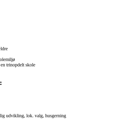
ældre
kolemiljø
en trinopdelt skole
:
nlig udvikling, lok. valg, husgerning