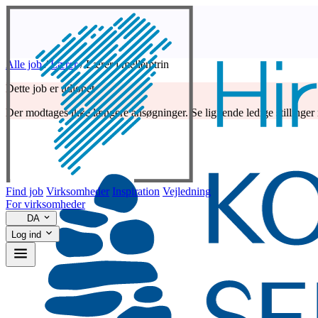
Alle job
/
Lærer
/
Lærer i mellemtrin
Dette job er udløbet
Der modtages ikke længere ansøgninger. Se lignende ledige stillinger
Find job
Virksomheder
Inspiration
Vejledning
For virksomheder
DA
Log ind