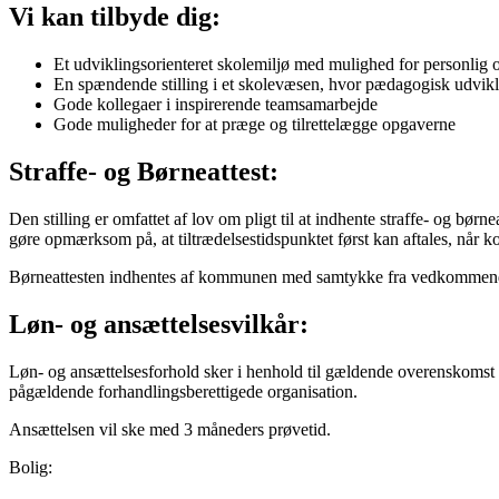
Vi kan tilbyde dig:
Et udviklingsorienteret skolemiljø med mulighed for personlig o
En spændende stilling i et skolevæsen, hvor pædagogisk udvikl
Gode kollegaer i inspirerende teamsamarbejde
Gode muligheder for at præge og tilrettelægge opgaverne
Straffe- og Børneattest:
Den stilling er omfattet af lov om pligt til at indhente straffe- og bør
gøre opmærksom på, at tiltrædelsestidspunktet først kan aftales, når kom
Børneattesten indhentes af kommunen med samtykke fra vedkommende,
Løn- og ansættelsesvilkår:
Løn- og ansættelsesforhold sker i henhold til gældende overenskomst 
pågældende forhandlingsberettigede organisation.
Ansættelsen vil ske med 3 måneders prøvetid.
Bolig: