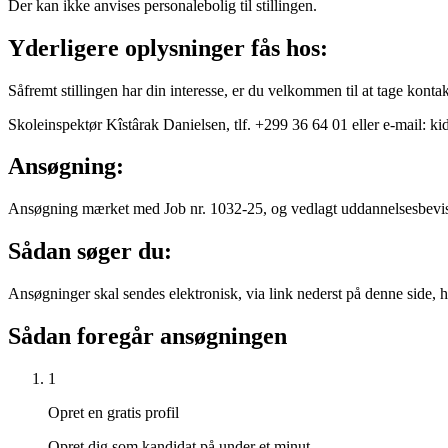
Der kan ikke anvises personalebolig til stillingen.
Yderligere oplysninger fås hos:
Såfremt stillingen har din interesse, er du velkommen til at tage kont
Skoleinspektør Kîstârak Danielsen, tlf. +299 36 64 01 eller e-mail: 
Ansøgning:
Ansøgning mærket med Job nr. 1032-25, og vedlagt uddannelsesbevis o
Sådan søger du:
Ansøgninger skal sendes elektronisk, via link nederst på denne side
Sådan foregår ansøgningen
1
Opret en gratis profil
Opret dig som kandidat på under et minut.