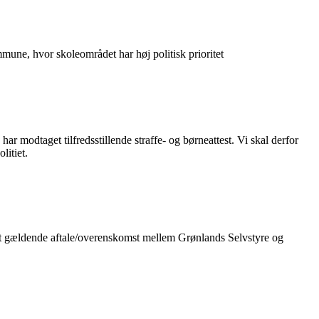
une, hvor skoleområdet har høj politisk prioritet
har modtaget tilfredsstillende straffe- og børneattest. Vi skal derfor
litiet.
tet gældende aftale/overenskomst mellem Grønlands Selvstyre og