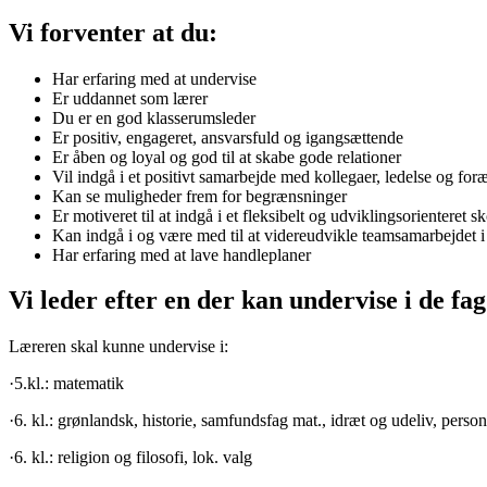
Vi forventer at du:
Har erfaring med at undervise
Er uddannet som lærer
Du er en god klasserumsleder
Er positiv, engageret, ansvarsfuld og igangsættende
Er åben og loyal og god til at skabe gode relationer
Vil indgå i et positivt samarbejde med kollegaer, ledelse og for
Kan se muligheder frem for begrænsninger
Er motiveret til at indgå i et fleksibelt og udviklingsorienteret s
Kan indgå i og være med til at videreudvikle teamsamarbejdet i 
Har erfaring med at lave handleplaner
Vi leder efter en der kan undervise i de fag
Læreren skal kunne undervise i:
·5.kl.: matematik
·6. kl.: grønlandsk, historie, samfundsfag mat., idræt og udeliv, perso
·6. kl.: religion og filosofi, lok. valg