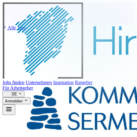
Alle Jobs
Jobs finden
Unternehmen
Inspiration
Ratgeber
Für Arbeitgeber
DE
Anmelden