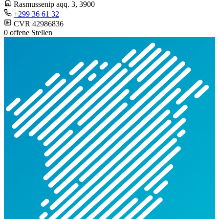
Rasmussenip aqq. 3
, 3900
+299 36 61 32
CVR 42986836
0 offene Stellen