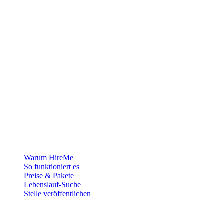
Die Recruiting-Plattform für Grönland — wir verbinden Arbeitgeber
mit den Menschen, die sich ein Leben in der Arktis aufbauen
wollen.
Für Arbeitgeber
Warum HireMe
So funktioniert es
Preise & Pakete
Lebenslauf-Suche
Stelle veröffentlichen
Für Jobsuchende