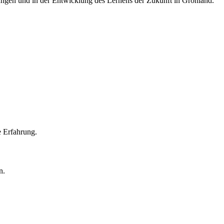
dungen und in der Entwicklung des Lernens der Zukunft in Grönland.
 Erfahrung.
n.