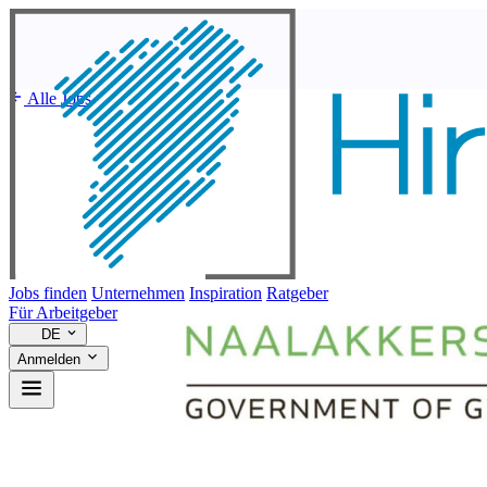
Alle Jobs
Jobs finden
Unternehmen
Inspiration
Ratgeber
Für Arbeitgeber
DE
Anmelden