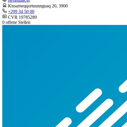
iserasuaat.gl
Kissarneqqortuunnguaq 20
, 3900
+299 34 50 00
CVR 19785289
0 offene Stellen