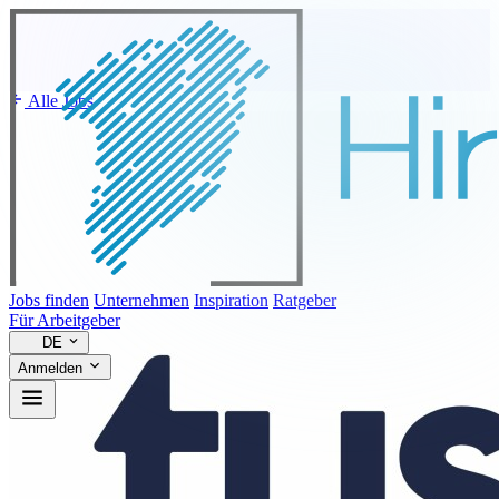
Alle Jobs
Jobs finden
Unternehmen
Inspiration
Ratgeber
Für Arbeitgeber
DE
Anmelden