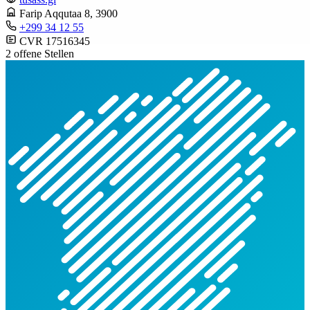
Farip Aqqutaa 8
, 3900
+299 34 12 55
CVR 17516345
2 offene Stellen