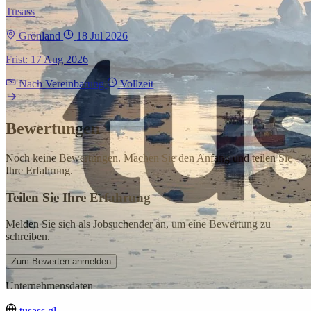
Tusass
Grönland
18 Jul 2026
Frist: 17 Aug 2026
Nach Vereinbarung
Vollzeit
Bewertungen
Noch keine Bewertungen. Machen Sie den Anfang und teilen Sie
Ihre Erfahrung.
Teilen Sie Ihre Erfahrung
Melden Sie sich als Jobsuchender an, um eine Bewertung zu
schreiben.
Zum Bewerten anmelden
Unternehmensdaten
tusass.gl