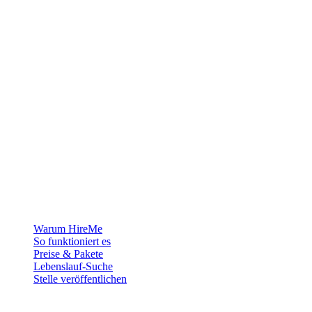
Die Recruiting-Plattform für Grönland — wir verbinden Arbeitgeber
mit den Menschen, die sich ein Leben in der Arktis aufbauen
wollen.
Für Arbeitgeber
Warum HireMe
So funktioniert es
Preise & Pakete
Lebenslauf-Suche
Stelle veröffentlichen
Für Jobsuchende