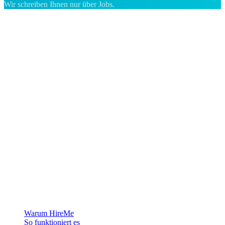
Wir schreiben Ihnen nur über Jobs.
Die Recruiting-Plattform für Grönland — wir verbinden Arbeitgeber
mit den Menschen, die sich ein Leben in der Arktis aufbauen
wollen.
Für Arbeitgeber
Warum HireMe
So funktioniert es