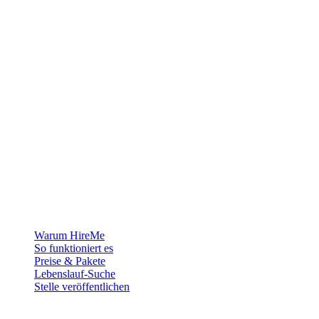
Die Recruiting-Plattform für Grönland — wir verbinden Arbeitgeber
mit den Menschen, die sich ein Leben in der Arktis aufbauen
wollen.
Für Arbeitgeber
Warum HireMe
So funktioniert es
Preise & Pakete
Lebenslauf-Suche
Stelle veröffentlichen
Für Jobsuchende