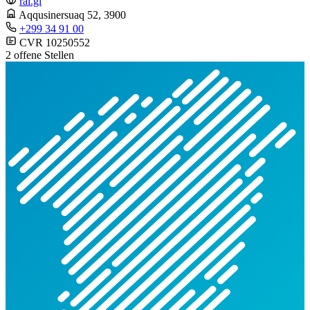
ral.gl
Aqqusinersuaq 52
, 3900
+299 34 91 00
CVR 10250552
2 offene Stellen