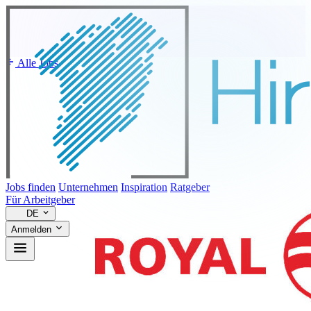
Alle Jobs
Jobs finden
Unternehmen
Inspiration
Ratgeber
Für Arbeitgeber
DE
Anmelden