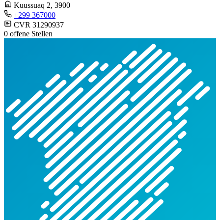
Kuussuaq 2
, 3900
+299 367000
CVR 31290937
0 offene Stellen