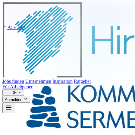
Alle Jobs
Jobs finden
Unternehmen
Inspiration
Ratgeber
Für Arbeitgeber
DE
Anmelden