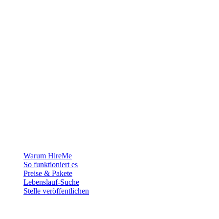
Die Recruiting-Plattform für Grönland — wir verbinden Arbeitgeber
mit den Menschen, die sich ein Leben in der Arktis aufbauen
wollen.
Für Arbeitgeber
Warum HireMe
So funktioniert es
Preise & Pakete
Lebenslauf-Suche
Stelle veröffentlichen
Für Jobsuchende