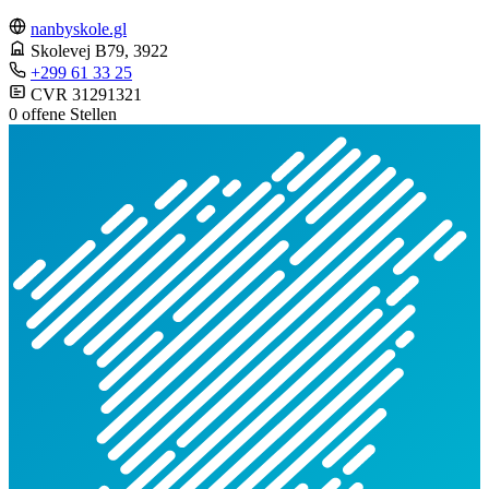
nanbyskole.gl
Skolevej B79
, 3922
+299 61 33 25
CVR 31291321
0 offene Stellen