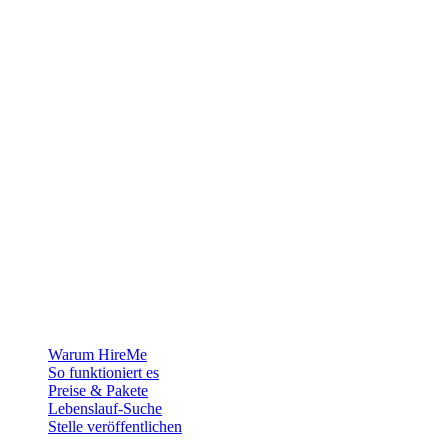
Die Recruiting-Plattform für Grönland — wir verbinden Arbeitgeber
mit den Menschen, die sich ein Leben in der Arktis aufbauen
wollen.
Für Arbeitgeber
Warum HireMe
So funktioniert es
Preise & Pakete
Lebenslauf-Suche
Stelle veröffentlichen