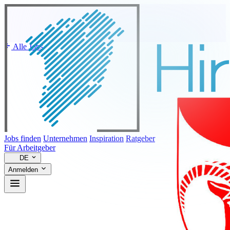
Alle Jobs
Jobs finden
Unternehmen
Inspiration
Ratgeber
Für Arbeitgeber
DE
Anmelden