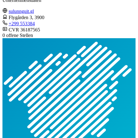
Unternehmensdaten
sulunnguit.gl
Flygården 3
, 3900
+299 553384
CVR 36187565
0 offene Stellen