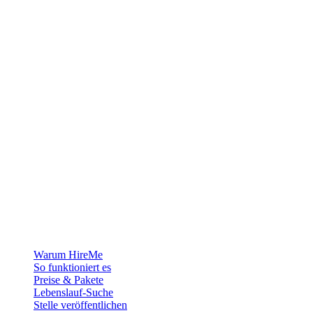
Die Recruiting-Plattform für Grönland — wir verbinden Arbeitgeber
mit den Menschen, die sich ein Leben in der Arktis aufbauen
wollen.
Für Arbeitgeber
Warum HireMe
So funktioniert es
Preise & Pakete
Lebenslauf-Suche
Stelle veröffentlichen