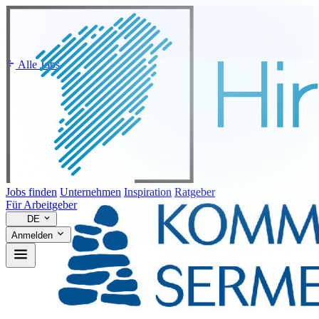
Alle Jobs
Jobs finden
Unternehmen
Inspiration
Ratgeber
Für Arbeitgeber
DE
Anmelden