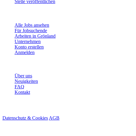
Stelle veröffentlichen
Für Jobsuchende
Alle Jobs ansehen
Für Jobsuchende
Arbeiten in Grönland
Unternehmen
Konto erstellen
Anmelden
Mehr
Über uns
Neuigkeiten
FAQ
Kontakt
© 2026 HireMe
Datenschutz & Cookies
AGB