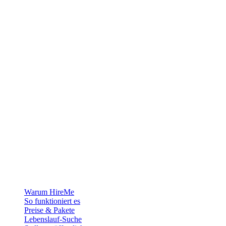
Die Recruiting-Plattform für Grönland — wir verbinden Arbeitgeber
mit den Menschen, die sich ein Leben in der Arktis aufbauen
wollen.
Für Arbeitgeber
Warum HireMe
So funktioniert es
Preise & Pakete
Lebenslauf-Suche