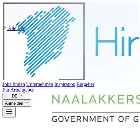
Alle Jobs
Jobs finden
Unternehmen
Inspiration
Ratgeber
Für Arbeitgeber
DE
Anmelden