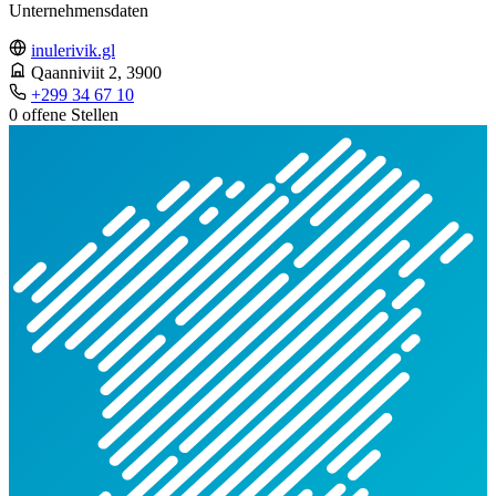
Unternehmensdaten
inulerivik.gl
Qaanniviit 2
, 3900
+299 34 67 10
0 offene Stellen