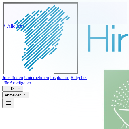
Alle Jobs
Jobs finden
Unternehmen
Inspiration
Ratgeber
Für Arbeitgeber
DE
Anmelden