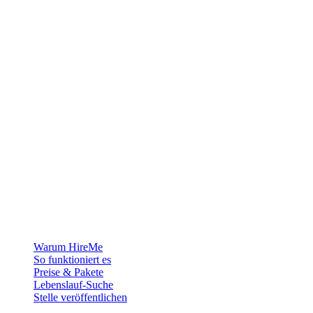
Die Recruiting-Plattform für Grönland — wir verbinden Arbeitgeber
mit den Menschen, die sich ein Leben in der Arktis aufbauen
wollen.
Für Arbeitgeber
Warum HireMe
So funktioniert es
Preise & Pakete
Lebenslauf-Suche
Stelle veröffentlichen