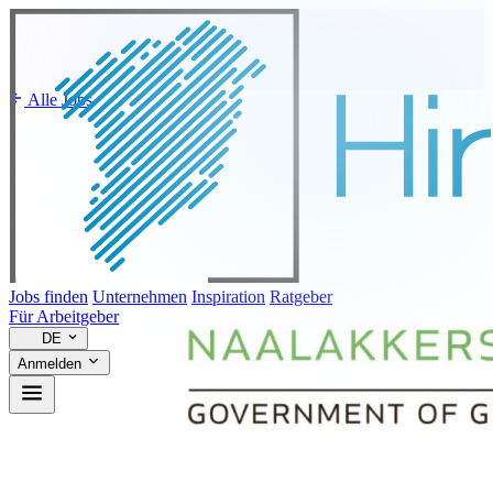
Alle Jobs
Jobs finden
Unternehmen
Inspiration
Ratgeber
Für Arbeitgeber
DE
Anmelden