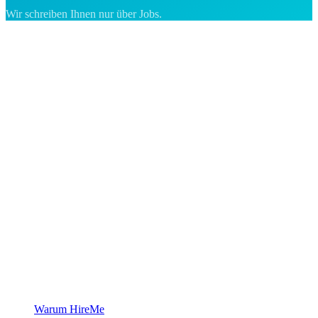
Wir schreiben Ihnen nur über Jobs.
Die Recruiting-Plattform für Grönland — wir verbinden Arbeitgeber
mit den Menschen, die sich ein Leben in der Arktis aufbauen
wollen.
Für Arbeitgeber
Warum HireMe