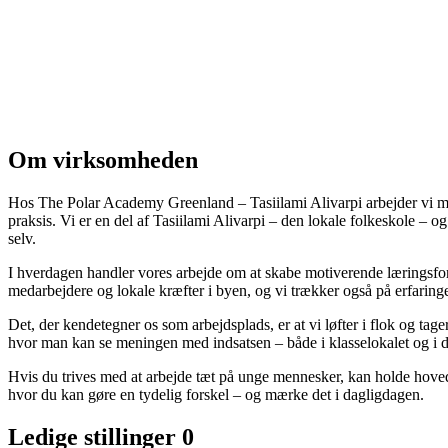
Om virksomheden
Hos The Polar Academy Greenland – Tasiilami Alivarpi arbejder vi med 
praksis. Vi er en del af Tasiilami Alivarpi – den lokale folkeskole – og
selv.
I hverdagen handler vores arbejde om at skabe motiverende læringsfor
medarbejdere og lokale kræfter i byen, og vi trækker også på erfarin
Det, der kendetegner os som arbejdsplads, er at vi løfter i flok og tage
hvor man kan se meningen med indsatsen – både i klasselokalet og i de 
Hvis du trives med at arbejde tæt på unge mennesker, kan holde hovedet 
hvor du kan gøre en tydelig forskel – og mærke det i dagligdagen.
Ledige stillinger
0