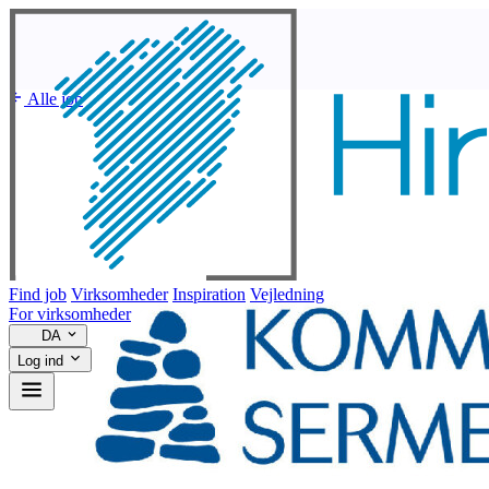
Alle job
Find job
Virksomheder
Inspiration
Vejledning
For virksomheder
DA
Log ind