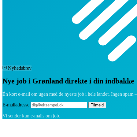
Nyhedsbrev
Nye job i Grønland direkte i din indbakke
Én kort e-mail om ugen med de nyeste job i hele landet. Ingen spam 
E-mailadresse
Tilmeld
Vi sender kun e-mails om job.