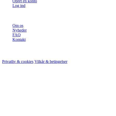
Opret en konto
Log ind
Mere
Om os
Nyheder
FAQ
Kontakt
© 2026 HireMe
Privatliv & cookies
Vilkår & betingelser