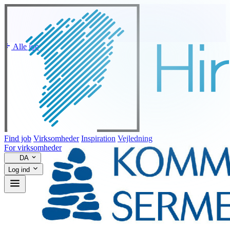
Alle job
Find job
Virksomheder
Inspiration
Vejledning
For virksomheder
DA
Log ind