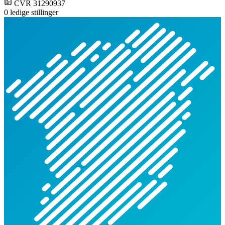
CVR 31290937
0 ledige stillinger