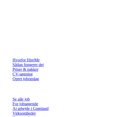
Rekrutteringsplatformen bygget til Grønland — vi forbinder
virksomheder med de mennesker, der vil bygge et liv i Arktis.
For virksomheder
Hvorfor HireMe
Sådan fungerer det
Priser & pakker
CV-søgning
Opret jobopslag
For jobsøgende
Se alle job
For jobsøgende
At arbejde i Grønland
Virksomheder