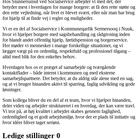
Hos Siunnersuisut ved Socialservice arbejder vi med det, der
betyder mest i hverdagen for mange borgere: at få den rette støtte og
den rette vejledning, når livet er blevet svært, eller når man har brug
for hjælp til at finde vej i regler og muligheder.
Vi er en del af Socialservice i Kommuneqarfik Sermersooq i Nuuk,
hvor vi hjælper borgere med sagsbehandling og rådgivning inden
for blandt andet offentlig hjælp, førtidspension og borgerservice.
Her møder vi mennesker i mange forskellige situationer, og vi
lægger vægt på en ordentlig, respektfuld og professionel tilgang –
altid med blik for den enkeltes behov.
Hverdagen hos os er præget af samarbejde og tværgående
kontaktflader – både internt i kommunen og med eksterne
samarbejdspartnere. Det betyder, at du aldrig står alene med en sag,
og at vi bruger hinanden aktivt til sparring, faglig udvikling og gode
løsninger.
Som kollega bliver du en del af et team, hvor vi hjælper hinanden,
deler viden og arbejder struktureret i en hverdag, der kan være travl.
Vi tror på, at høj kvalitet i arbejdet skabes gennem faglighed,
ordentlighed og et godt arbejdsmiljø, hvor der er plads til initiativ og
hvor idéer bliver taget seriøst.
Ledige stillinger
0