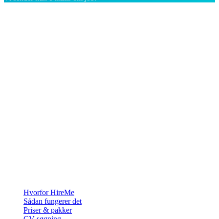
Rekrutteringsplatformen bygget til Grønland — vi forbinder
virksomheder med de mennesker, der vil bygge et liv i Arktis.
For virksomheder
Hvorfor HireMe
Sådan fungerer det
Priser & pakker
CV-søgning