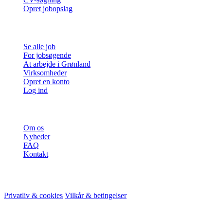
Opret jobopslag
For jobsøgende
Se alle job
For jobsøgende
At arbejde i Grønland
Virksomheder
Opret en konto
Log ind
Mere
Om os
Nyheder
FAQ
Kontakt
© 2026 HireMe
Privatliv & cookies
Vilkår & betingelser