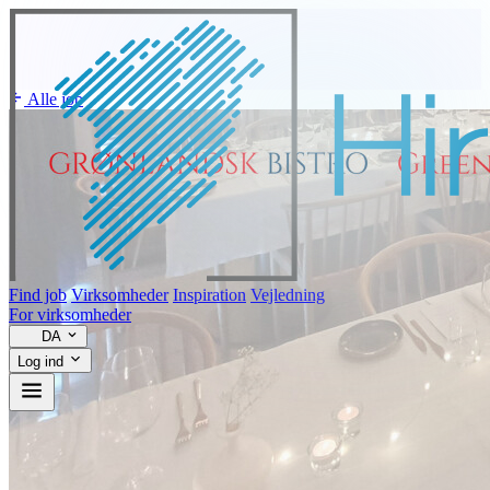
Alle job
Find job
Virksomheder
Inspiration
Vejledning
For virksomheder
DA
Log ind