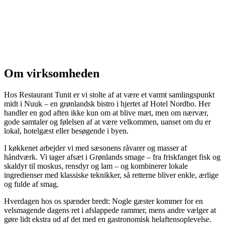
Om virksomheden
Hos Restaurant Tunit er vi stolte af at være et varmt samlingspunkt
midt i Nuuk – en grønlandsk bistro i hjertet af Hotel Nordbo. Her
handler en god aften ikke kun om at blive mæt, men om nærvær,
gode samtaler og følelsen af at være velkommen, uanset om du er
lokal, hotelgæst eller besøgende i byen.
I køkkenet arbejder vi med sæsonens råvarer og masser af
håndværk. Vi tager afsæt i Grønlands smage – fra friskfanget fisk og
skaldyr til moskus, rensdyr og lam – og kombinerer lokale
ingredienser med klassiske teknikker, så retterne bliver enkle, ærlige
og fulde af smag.
Hverdagen hos os spænder bredt: Nogle gæster kommer for en
velsmagende dagens ret i afslappede rammer, mens andre vælger at
gøre lidt ekstra ud af det med en gastronomisk helaftensoplevelse.