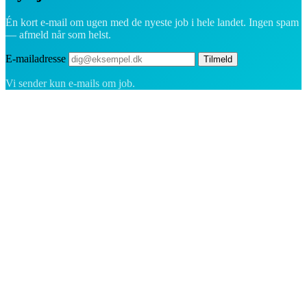
Én kort e-mail om ugen med de nyeste job i hele landet. Ingen spam
— afmeld når som helst.
E-mailadresse
Tilmeld
Vi sender kun e-mails om job.
Rekrutteringsplatformen bygget til Grønland — vi forbinder
virksomheder med de mennesker, der vil bygge et liv i Arktis.