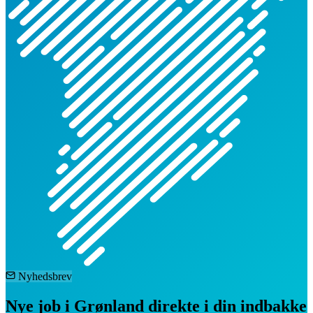
Nyhedsbrev
Nye job i Grønland direkte i din indbakke