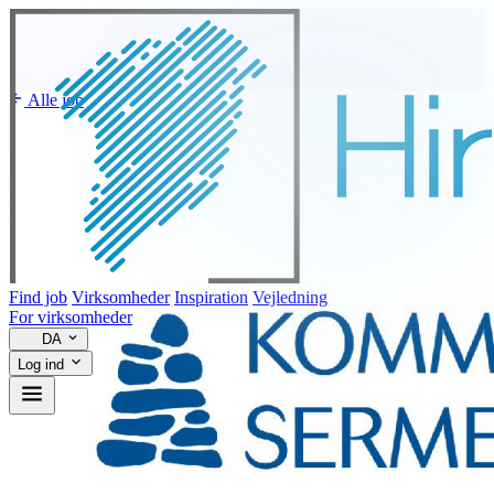
Alle job
Find job
Virksomheder
Inspiration
Vejledning
For virksomheder
DA
Log ind