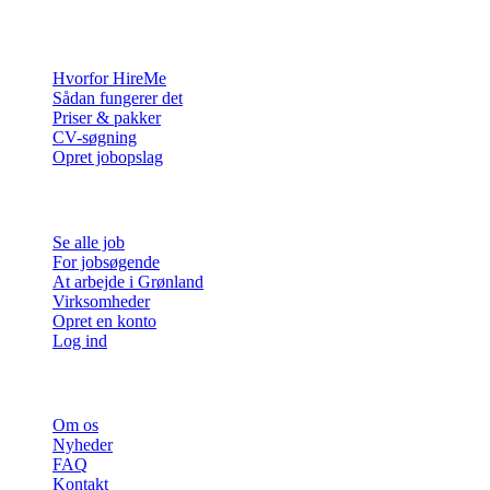
For virksomheder
Hvorfor HireMe
Sådan fungerer det
Priser & pakker
CV-søgning
Opret jobopslag
For jobsøgende
Se alle job
For jobsøgende
At arbejde i Grønland
Virksomheder
Opret en konto
Log ind
Mere
Om os
Nyheder
FAQ
Kontakt