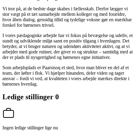
Vi tror på, at de bedste dage skabes i fællesskab. Derfor lægger vi
stor vægt på et tæt samarbejde mellem kolleger og med forældre,
hvor åben dialog, gensidig tillid og tydelige voksne gør en mærkbar
forskel for børnenes trivsel.
I vores pædagogiske arbejde har vi fokus på bevægelse og udeliv, et
sundt og udviklende miljø samt en positiv tilgang i hverdagen. Det
betyder, at vi bruger naturen og udendørs aktiviteter aktivt, og at vi
arbejder med gode rutiner, der giver ro og struktur – samtidig med at
der er plads til nysgerrighed og børnenes egne initiativer.
Som arbejdsplads er Paarsisoq et sted, hvor man bliver en del af et
team, der løfter i flok. Vi hjælper hinanden, deler viden og tager
ansvar – fordi vi ved, at kvaliteten i vores arbejde mærkes direkte i
børnenes hverdag.
Ledige stillinger
0
Ingen ledige stillinger lige nu