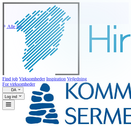
Alle job
Find job
Virksomheder
Inspiration
Vejledning
For virksomheder
DA
Log ind