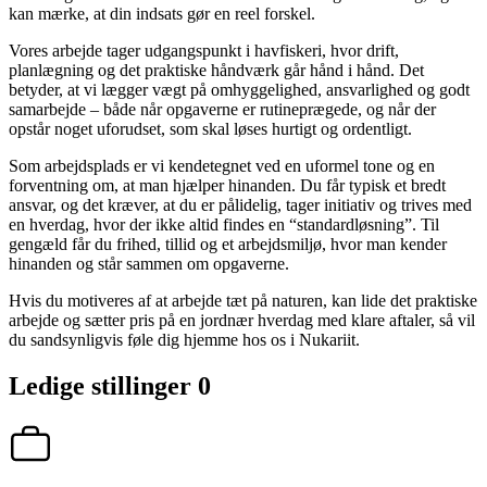
kan mærke, at din indsats gør en reel forskel.
Vores arbejde tager udgangspunkt i havfiskeri, hvor drift,
planlægning og det praktiske håndværk går hånd i hånd. Det
betyder, at vi lægger vægt på omhyggelighed, ansvarlighed og godt
samarbejde – både når opgaverne er rutineprægede, og når der
opstår noget uforudset, som skal løses hurtigt og ordentligt.
Som arbejdsplads er vi kendetegnet ved en uformel tone og en
forventning om, at man hjælper hinanden. Du får typisk et bredt
ansvar, og det kræver, at du er pålidelig, tager initiativ og trives med
en hverdag, hvor der ikke altid findes en “standardløsning”. Til
gengæld får du frihed, tillid og et arbejdsmiljø, hvor man kender
hinanden og står sammen om opgaverne.
Hvis du motiveres af at arbejde tæt på naturen, kan lide det praktiske
arbejde og sætter pris på en jordnær hverdag med klare aftaler, så vil
du sandsynligvis føle dig hjemme hos os i Nukariit.
Ledige stillinger
0