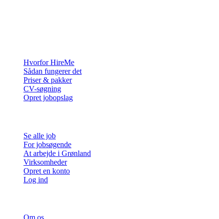
Rekrutteringsplatformen bygget til Grønland — vi forbinder
virksomheder med de mennesker, der vil bygge et liv i Arktis.
For virksomheder
Hvorfor HireMe
Sådan fungerer det
Priser & pakker
CV-søgning
Opret jobopslag
For jobsøgende
Se alle job
For jobsøgende
At arbejde i Grønland
Virksomheder
Opret en konto
Log ind
Mere
Om os