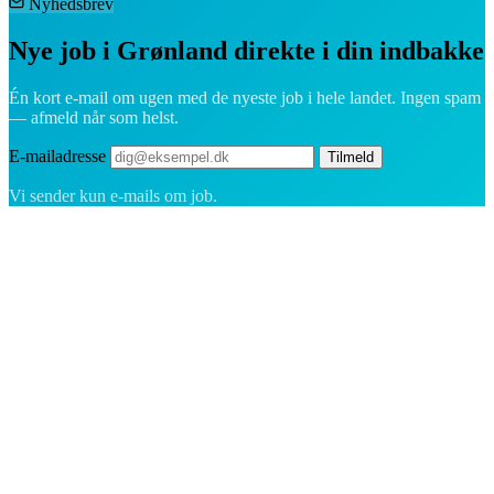
Nyhedsbrev
Nye job i Grønland direkte i din indbakke
Én kort e-mail om ugen med de nyeste job i hele landet. Ingen spam
— afmeld når som helst.
E-mailadresse
Tilmeld
Vi sender kun e-mails om job.