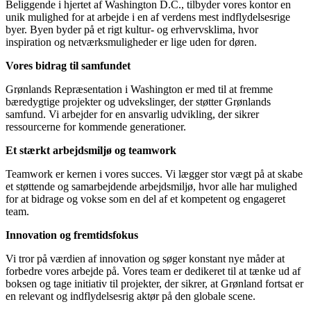
Beliggende i hjertet af Washington D.C., tilbyder vores kontor en
unik mulighed for at arbejde i en af verdens mest indflydelsesrige
byer. Byen byder på et rigt kultur- og erhvervsklima, hvor
inspiration og netværksmuligheder er lige uden for døren.
Vores bidrag til samfundet
Grønlands Repræsentation i Washington er med til at fremme
bæredygtige projekter og udvekslinger, der støtter Grønlands
samfund. Vi arbejder for en ansvarlig udvikling, der sikrer
ressourcerne for kommende generationer.
Et stærkt arbejdsmiljø og teamwork
Teamwork er kernen i vores succes. Vi lægger stor vægt på at skabe
et støttende og samarbejdende arbejdsmiljø, hvor alle har mulighed
for at bidrage og vokse som en del af et kompetent og engageret
team.
Innovation og fremtidsfokus
Vi tror på værdien af innovation og søger konstant nye måder at
forbedre vores arbejde på. Vores team er dedikeret til at tænke ud af
boksen og tage initiativ til projekter, der sikrer, at Grønland fortsat er
en relevant og indflydelsesrig aktør på den globale scene.