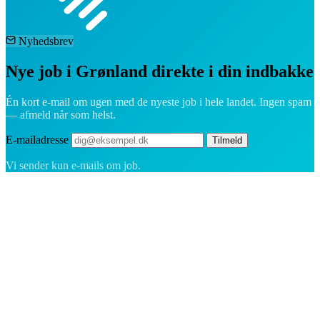
Nyhedsbrev
Nye job i Grønland direkte i din indbakke
Én kort e-mail om ugen med de nyeste job i hele landet. Ingen spam
— afmeld når som helst.
E-mailadresse
Tilmeld
Vi sender kun e-mails om job.