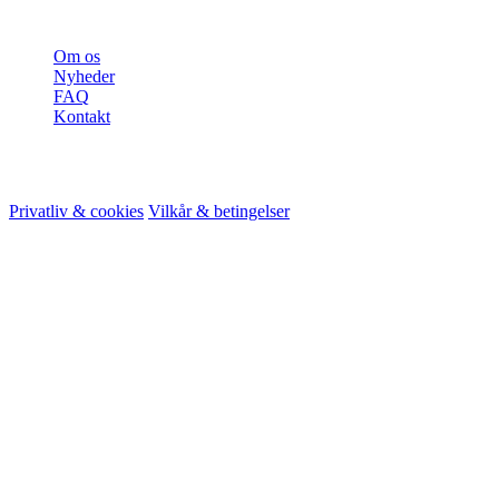
Mere
Om os
Nyheder
FAQ
Kontakt
© 2026 HireMe
Privatliv & cookies
Vilkår & betingelser