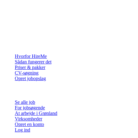
Rekrutteringsplatformen bygget til Grønland — vi forbinder
virksomheder med de mennesker, der vil bygge et liv i Arktis.
For virksomheder
Hvorfor HireMe
Sådan fungerer det
Priser & pakker
CV-søgning
Opret jobopslag
For jobsøgende
Se alle job
For jobsøgende
At arbejde i Grønland
Virksomheder
Opret en konto
Log ind