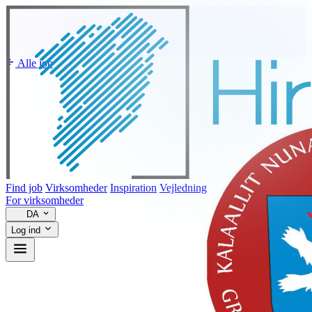
Alle job
Find job
Virksomheder
Inspiration
Vejledning
For virksomheder
DA
Log ind