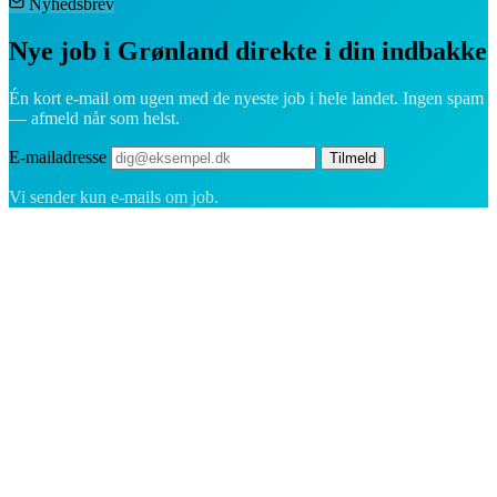
Nyhedsbrev
Nye job i Grønland direkte i din indbakke
Én kort e-mail om ugen med de nyeste job i hele landet. Ingen spam
— afmeld når som helst.
E-mailadresse
Tilmeld
Vi sender kun e-mails om job.