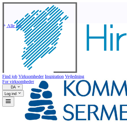
Alle job
Find job
Virksomheder
Inspiration
Vejledning
For virksomheder
DA
Log ind