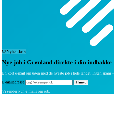
Nyhedsbrev
Nye job i Grønland direkte i din indbakke
Én kort e-mail om ugen med de nyeste job i hele landet. Ingen spam 
E-mailadresse
Tilmeld
Vi sender kun e-mails om job.