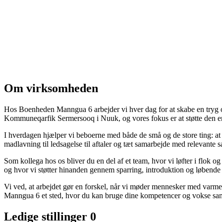
Om virksomheden
Hos Boenheden Manngua 6 arbejder vi hver dag for at skabe en tryg o
Kommuneqarfik Sermersooq i Nuuk, og vores fokus er at støtte den enk
I hverdagen hjælper vi beboerne med både de små og de store ting: at 
madlavning til ledsagelse til aftaler og tæt samarbejde med relevante s
Som kollega hos os bliver du en del af et team, hvor vi løfter i flok og
og hvor vi støtter hinanden gennem sparring, introduktion og løbende
Vi ved, at arbejdet gør en forskel, når vi møder mennesker med varme, r
Manngua 6 et sted, hvor du kan bruge dine kompetencer og vokse s
Ledige stillinger
0