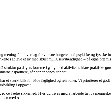
g meningsfuld hverdag for voksne borgere med psykiske og fysiske funk
elte i at leve et liv med størst mulig selvstændighed – på egne præmis
få struktur på dagen, komme i gang med aktiviteter, klare praktiske gøre
amarbejdspartnere, når der er behov for det.
 har et stærkt blik for både faglighed og relationer. Vi prioriterer et g
 udvikling i opgaven.
o og faglig sikkerhed. Hvis du trives med at arbejde tæt på mennesker, o
ammen med os.