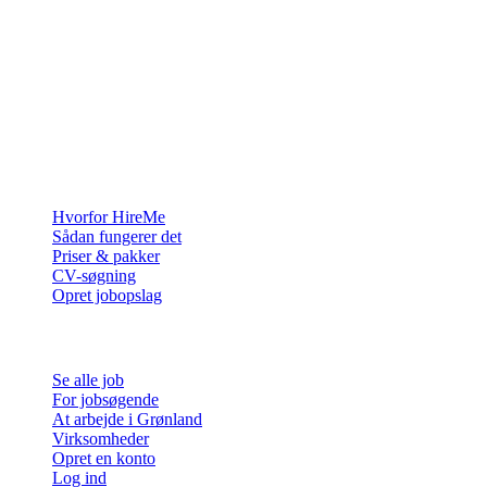
Rekrutteringsplatformen bygget til Grønland — vi forbinder
virksomheder med de mennesker, der vil bygge et liv i Arktis.
For virksomheder
Hvorfor HireMe
Sådan fungerer det
Priser & pakker
CV-søgning
Opret jobopslag
For jobsøgende
Se alle job
For jobsøgende
At arbejde i Grønland
Virksomheder
Opret en konto
Log ind