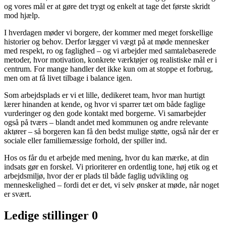
og vores mål er at gøre det trygt og enkelt at tage det første skridt
mod hjælp.
I hverdagen møder vi borgere, der kommer med meget forskellige
historier og behov. Derfor lægger vi vægt på at møde mennesker
med respekt, ro og faglighed – og vi arbejder med samtalebaserede
metoder, hvor motivation, konkrete værktøjer og realistiske mål er i
centrum. For mange handler det ikke kun om at stoppe et forbrug,
men om at få livet tilbage i balance igen.
Som arbejdsplads er vi et lille, dedikeret team, hvor man hurtigt
lærer hinanden at kende, og hvor vi sparrer tæt om både faglige
vurderinger og den gode kontakt med borgerne. Vi samarbejder
også på tværs – blandt andet med kommunen og andre relevante
aktører – så borgeren kan få den bedst mulige støtte, også når der er
sociale eller familiemæssige forhold, der spiller ind.
Hos os får du et arbejde med mening, hvor du kan mærke, at din
indsats gør en forskel. Vi prioriterer en ordentlig tone, høj etik og et
arbejdsmiljø, hvor der er plads til både faglig udvikling og
menneskelighed – fordi det er det, vi selv ønsker at møde, når noget
er svært.
Ledige stillinger
0