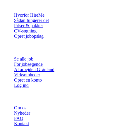
For virksomheder
Hvorfor HireMe
Sådan fungerer det
Priser & pakker
CV-søgning
Opret jobopslag
For jobsøgende
Se alle job
For jobsøgende
At arbejde i Grønland
Virksomheder
Opret en konto
Log ind
Mere
Om os
Nyheder
FAQ
Kontakt