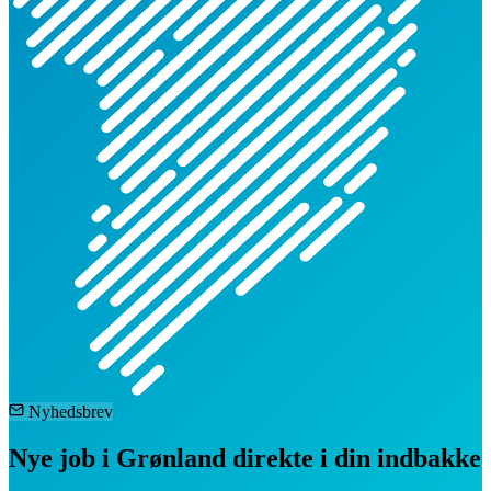
Nyhedsbrev
Nye job i Grønland direkte i din indbakke