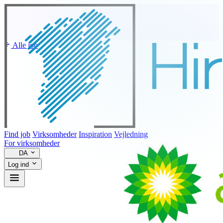
Alle job
Find job
Virksomheder
Inspiration
Vejledning
For virksomheder
DA
Log ind