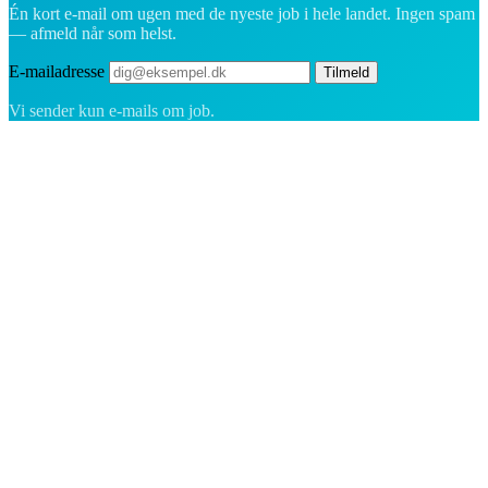
Én kort e-mail om ugen med de nyeste job i hele landet. Ingen spam
— afmeld når som helst.
E-mailadresse
Tilmeld
Vi sender kun e-mails om job.
Rekrutteringsplatformen bygget til Grønland — vi forbinder
virksomheder med de mennesker, der vil bygge et liv i Arktis.