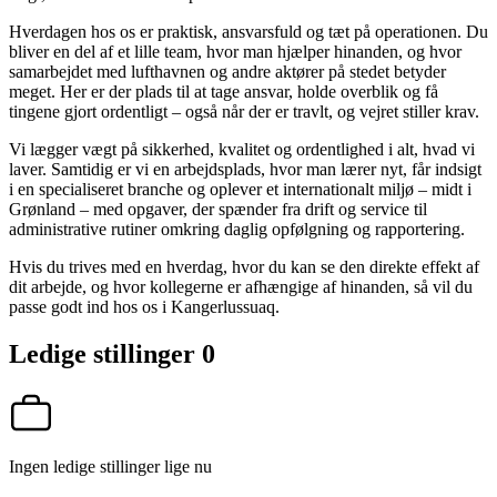
Hverdagen hos os er praktisk, ansvarsfuld og tæt på operationen. Du
bliver en del af et lille team, hvor man hjælper hinanden, og hvor
samarbejdet med lufthavnen og andre aktører på stedet betyder
meget. Her er der plads til at tage ansvar, holde overblik og få
tingene gjort ordentligt – også når der er travlt, og vejret stiller krav.
Vi lægger vægt på sikkerhed, kvalitet og ordentlighed i alt, hvad vi
laver. Samtidig er vi en arbejdsplads, hvor man lærer nyt, får indsigt
i en specialiseret branche og oplever et internationalt miljø – midt i
Grønland – med opgaver, der spænder fra drift og service til
administrative rutiner omkring daglig opfølgning og rapportering.
Hvis du trives med en hverdag, hvor du kan se den direkte effekt af
dit arbejde, og hvor kollegerne er afhængige af hinanden, så vil du
passe godt ind hos os i Kangerlussuaq.
Ledige stillinger
0
Ingen ledige stillinger lige nu