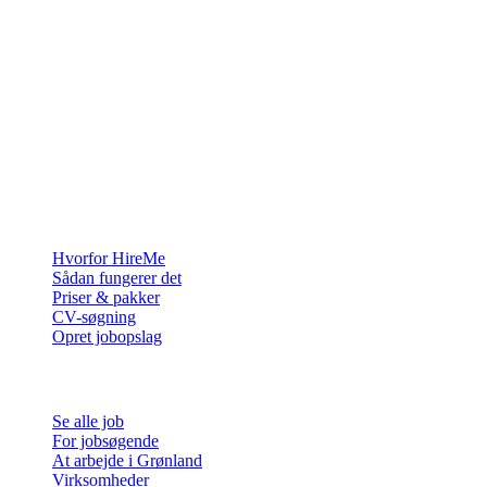
Rekrutteringsplatformen bygget til Grønland — vi forbinder
virksomheder med de mennesker, der vil bygge et liv i Arktis.
For virksomheder
Hvorfor HireMe
Sådan fungerer det
Priser & pakker
CV-søgning
Opret jobopslag
For jobsøgende
Se alle job
For jobsøgende
At arbejde i Grønland
Virksomheder