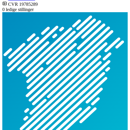
CVR 19785289
0 ledige stillinger