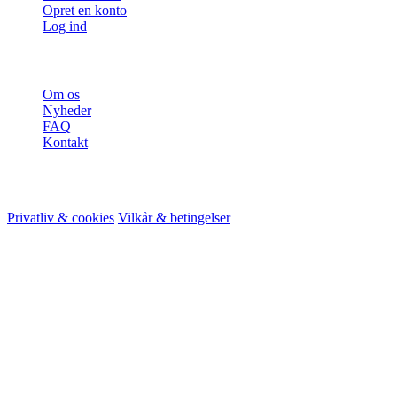
Opret en konto
Log ind
Mere
Om os
Nyheder
FAQ
Kontakt
© 2026 HireMe
Privatliv & cookies
Vilkår & betingelser