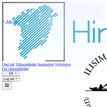
Alle job
Find job
Virksomheder
Inspiration
Vejledning
For virksomheder
DA
Log ind