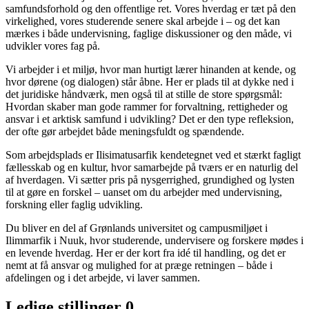
samfundsforhold og den offentlige ret. Vores hverdag er tæt på den
virkelighed, vores studerende senere skal arbejde i – og det kan
mærkes i både undervisning, faglige diskussioner og den måde, vi
udvikler vores fag på.
Vi arbejder i et miljø, hvor man hurtigt lærer hinanden at kende, og
hvor dørene (og dialogen) står åbne. Her er plads til at dykke ned i
det juridiske håndværk, men også til at stille de store spørgsmål:
Hvordan skaber man gode rammer for forvaltning, rettigheder og
ansvar i et arktisk samfund i udvikling? Det er den type refleksion,
der ofte gør arbejdet både meningsfuldt og spændende.
Som arbejdsplads er Ilisimatusarfik kendetegnet ved et stærkt fagligt
fællesskab og en kultur, hvor samarbejde på tværs er en naturlig del
af hverdagen. Vi sætter pris på nysgerrighed, grundighed og lysten
til at gøre en forskel – uanset om du arbejder med undervisning,
forskning eller faglig udvikling.
Du bliver en del af Grønlands universitet og campusmiljøet i
Ilimmarfik i Nuuk, hvor studerende, undervisere og forskere mødes i
en levende hverdag. Her er der kort fra idé til handling, og det er
nemt at få ansvar og mulighed for at præge retningen – både i
afdelingen og i det arbejde, vi laver sammen.
Ledige stillinger
0