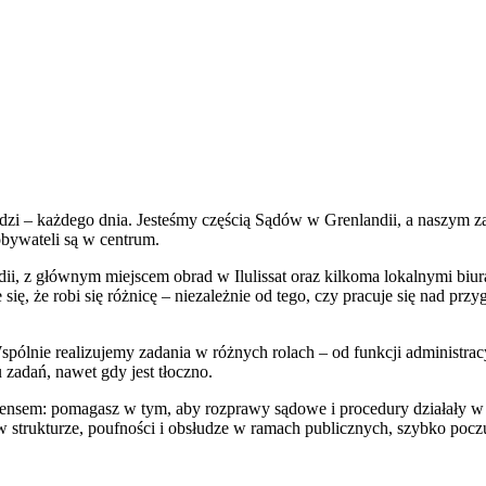
dzi – każdego dnia. Jesteśmy częścią Sądów w Grenlandii, a naszym z
obywateli są w centrum.
ii, z głównym miejscem obrad w Ilulissat oraz kilkoma lokalnymi biu
je się, że robi się różnicę – niezależnie od tego, czy pracuje się na
spólnie realizujemy zadania w różnych rolach – od funkcji administrac
zadań, nawet gdy jest tłoczno.
sensem: pomagasz w tym, aby rozprawy sądowe i procedury działały w p
ę w strukturze, poufności i obsłudze w ramach publicznych, szybko pocz