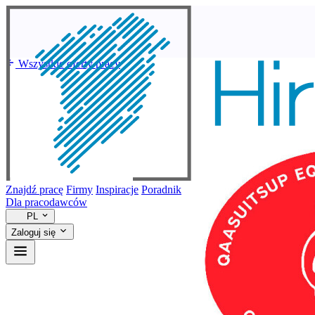
Wszystkie oferty pracy
Znajdź pracę
Firmy
Inspiracje
Poradnik
Dla pracodawców
PL
Zaloguj się