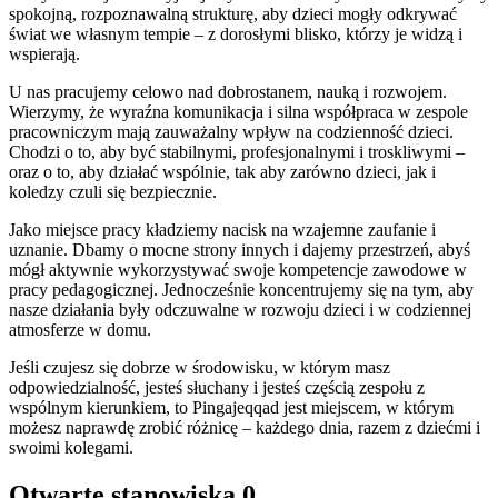
spokojną, rozpoznawalną strukturę, aby dzieci mogły odkrywać
świat we własnym tempie – z dorosłymi blisko, którzy je widzą i
wspierają.
U nas pracujemy celowo nad dobrostanem, nauką i rozwojem.
Wierzymy, że wyraźna komunikacja i silna współpraca w zespole
pracowniczym mają zauważalny wpływ na codzienność dzieci.
Chodzi o to, aby być stabilnymi, profesjonalnymi i troskliwymi –
oraz o to, aby działać wspólnie, tak aby zarówno dzieci, jak i
koledzy czuli się bezpiecznie.
Jako miejsce pracy kładziemy nacisk na wzajemne zaufanie i
uznanie. Dbamy o mocne strony innych i dajemy przestrzeń, abyś
mógł aktywnie wykorzystywać swoje kompetencje zawodowe w
pracy pedagogicznej. Jednocześnie koncentrujemy się na tym, aby
nasze działania były odczuwalne w rozwoju dzieci i w codziennej
atmosferze w domu.
Jeśli czujesz się dobrze w środowisku, w którym masz
odpowiedzialność, jesteś słuchany i jesteś częścią zespołu z
wspólnym kierunkiem, to Pingajeqqad jest miejscem, w którym
możesz naprawdę zrobić różnicę – każdego dnia, razem z dziećmi i
swoimi kolegami.
Otwarte stanowiska
0