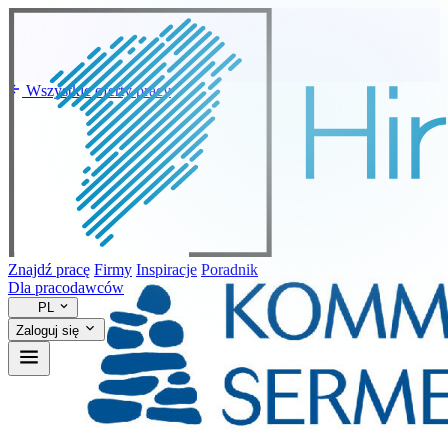
Wszystkie oferty pracy
Znajdź pracę
Firmy
Inspiracje
Poradnik
Dla pracodawców
PL
Zaloguj się