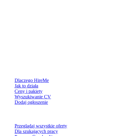
Platforma rekrutacyjna stworzona dla Grenlandii — łączymy
pracodawców z ludźmi, którzy chcą zbudować życie w Arktyce.
Dla pracodawców
Dlaczego HireMe
Jak to działa
Ceny i pakiety
Wyszukiwanie CV
Dodaj ogłoszenie
Dla szukających pracy
Przeglądaj wszystkie oferty
Dla szukających pracy