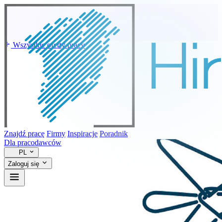
Wszystkie oferty pracy
Znajdź pracę
Firmy
Inspiracje
Poradnik
Dla pracodawców
PL
Zaloguj się