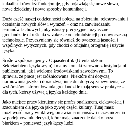
kalaallisut również funkcjonuje, gdy pojawiają się nowe słowa,
nowe dziedziny i nowe sposoby komunikacji.
Duża część naszej codzienności polega na zbieraniu, rejestrowaniu i
ocenianiu nowych słów i wyrażeń – oraz na zatwierdzaniu
terminów fachowych, aby istniały precyzyjne i użyteczne
grenlandzkie określenia w zakresie od administracji po nowoczesną
technologię. Przyczyniamy się również do tworzenia jasności i
wspólnych wytycznych, gdy chodzi o oficjalną ortografię i użycie
języka.
Ściśle współpracujemy z Oqaasileriffik (Grenlandzkim
Sekretariatem Językowym) i mamy kontakt zarówno z instytucjami
publicznymi, jak i wieloma środowiskami zawodowymi. To
sprawia, że praca jest zróżnicowana: Niektóre dni dotyczą
normowania języka i doradztwa, inne dni dotyczą zapewnienia, że
wybór słów i sformułowania grenlandzkie mają sens w praktyce –
dla tych, którzy używają języka każdego dnia.
Jako miejsce pracy kierujemy się profesjonalizmem, ciekawością i
szacunkiem dla języka jako żywej części kultury. Tutaj masz
możliwość pracy wnikliwej, omawiania niuansów i uczestniczenia
w podejmowaniu decyzji, które mają znaczenie daleko poza
biurkiem – ponieważ język łączy ludzi.