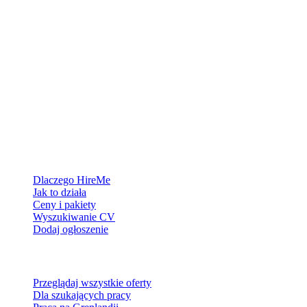
Platforma rekrutacyjna stworzona dla Grenlandii — łączymy
pracodawców z ludźmi, którzy chcą zbudować życie w Arktyce.
Dla pracodawców
Dlaczego HireMe
Jak to działa
Ceny i pakiety
Wyszukiwanie CV
Dodaj ogłoszenie
Dla szukających pracy
Przeglądaj wszystkie oferty
Dla szukających pracy