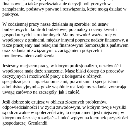
finansowej, a także przekształcanie decyzji politycznych w
zarządzanie, podstawy prawne i rozwiązania, które mogą działać w
praktyce.
W codziennej pracy nasze działania są szerokie: od ustaw
budżetowych i kontroli budżetowej po analizy i oceny kwestii
gospodarczych i strukturalnych. Mamy również ważną rolę w
współpracy z gminami, między innymi poprzez nadzór finansowy, a
także pracujemy nad relacjami finansowymi Samorządu z państwem
oraz zadaniami związanymi z zaciąganiem pożyczek i
monitorowaniem zadłużenia.
Jesteśmy miejscem pracy, w którym profesjonalizm, uczciwość i
współpraca mają duże znaczenie. Masz bliski dostęp do procesów
decyzyjnych i możliwość pracy z kolegami o różnych
specjalizacjach – np. ekonomistami, prawnikami i specjalistami
administracyjnymi – gdzie wspólnie realizujemy zadania, zwracając
uwagę zarówno na szczegóły, jak i całość.
Jeśli dobrze się czujesz w obliczu złożonych problemów,
odpowiedzialności i w życiu zawodowym, w którym twoje wysiłki
są odczuwalne w społeczeństwie, to departament jest miejscem, w
którym możesz się rozwijać – i mieć wpływ na kierunek przyszłości
gospodarczej Grenlandii.