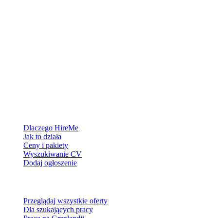
Platforma rekrutacyjna stworzona dla Grenlandii — łączymy
pracodawców z ludźmi, którzy chcą zbudować życie w Arktyce.
Dla pracodawców
Dlaczego HireMe
Jak to działa
Ceny i pakiety
Wyszukiwanie CV
Dodaj ogłoszenie
Dla szukających pracy
Przeglądaj wszystkie oferty
Dla szukających pracy