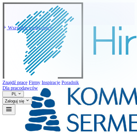
Wszystkie oferty pracy
Znajdź pracę
Firmy
Inspiracje
Poradnik
Dla pracodawców
PL
Zaloguj się