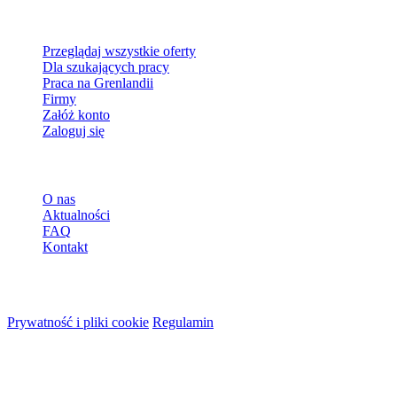
Dla szukających pracy
Przeglądaj wszystkie oferty
Dla szukających pracy
Praca na Grenlandii
Firmy
Załóż konto
Zaloguj się
Więcej
O nas
Aktualności
FAQ
Kontakt
© 2026 HireMe
Prywatność i pliki cookie
Regulamin