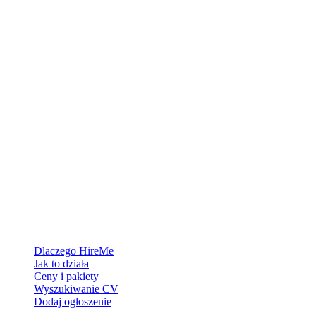
Platforma rekrutacyjna stworzona dla Grenlandii — łączymy
pracodawców z ludźmi, którzy chcą zbudować życie w Arktyce.
Dla pracodawców
Dlaczego HireMe
Jak to działa
Ceny i pakiety
Wyszukiwanie CV
Dodaj ogłoszenie