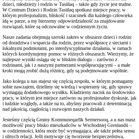
dzieci, młodzieży i rodzin w Tasiilaq – także gdy życie jest trudne.
W Centrum Dzieci i Rodzin Tasiilaq spotkasz miejsce pracy, w
którym profesjonalizm, bliskość i szacunek dla każdego człowieka
idą w parze, a my bierzemy odpowiedzialność za znajdowanie
rozwiązań, które są odczuwalne w codziennym życiu.
Nasze zadania obejmują szeroki zakres w obszarze dzieci i rodzin:
od doradztwa i wsparcia dla rodzin, przez współpracę z sieciami i
lokalnymi podmiotami, po interdyscyplinarne działania, w ramach
których koordynujemy pomoc w różnych obszarach. Wierzymy, że
najlepsze wyniki osiąga się w bliskim dialogu – zarówno z
rodzinami, jak i z naszymi partnerami współpracującymi – a małe
kroki mogą zrobić dużą różnicę, gdy są podejmowane wspólnie.
Jako kolega u nas stajesz się częścią zespołu, w którym pomagamy
sobie nawzajem, dzielimy się wiedzą i wspieramy się, gdy sprawy
wymagają dodatkowego wysiłku. Kładziemy nacisk na środowisko
pracy, w którym jest miejsce zarówno na profesjonalne dyskusje, jak
i ludzkie względy, a także na to, abyśmy pracowali z determinacją
nad jakością, ciągłością i rozwojem naszych działań.
Jesteśmy częścią Gminy Kommuneqarfik Sermersooq, a u nas masz
możliwość pracy blisko mieszkańców w Wschodniej Grenlandii –
w codzienności, która może być wymagająca, ale także pełna sensu
i silnych relacji. Jeśli motywuje cię tworzenie bezpieczeństwa,