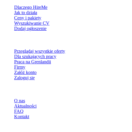
Dlaczego HireMe
Jak to działa
Ceny i pakiety
Wyszukiwanie CV
Dodaj ogłoszenie
Dla szukających pracy
Przeglądaj wszystkie oferty
Dla szukających pracy
Praca na Grenlandii
Firmy
Załóż konto
Zaloguj się
Więcej
O nas
Aktualności
FAQ
Kontakt
© 2026 HireMe