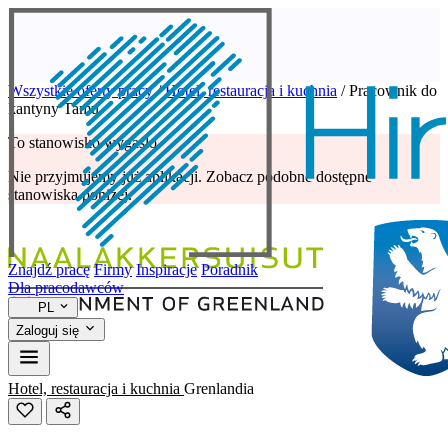
Wszystkie oferty pracy
/
Hotel, restauracja i kuchnia
/
Pracownik do
kantyny Tamu
To stanowisko wygasło
Nie przyjmujemy już aplikacji. Zobacz podobne dostępne
stanowiska poniżej.
Znajdź pracę
Firmy
Inspiracje
Poradnik
Dla pracodawców
PL
Zaloguj się
Hotel, restauracja i kuchnia
Grenlandia