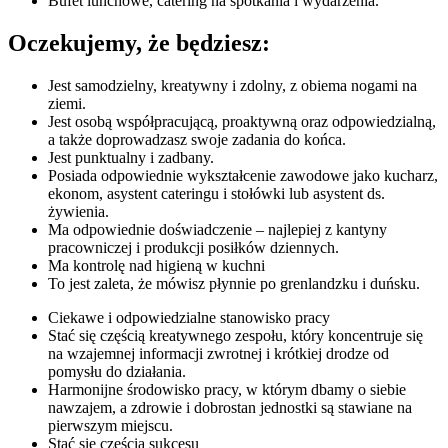
Bufet lunchowe, catering na spotkania i wydarzenia.
Oczekujemy, że będziesz:
Jest samodzielny, kreatywny i zdolny, z obiema nogami na
ziemi.
Jest osobą współpracującą, proaktywną oraz odpowiedzialną,
a także doprowadzasz swoje zadania do końca.
Jest punktualny i zadbany.
Posiada odpowiednie wykształcenie zawodowe jako kucharz,
ekonom, asystent cateringu i stołówki lub asystent ds.
żywienia.
Ma odpowiednie doświadczenie – najlepiej z kantyny
pracowniczej i produkcji posiłków dziennych.
Ma kontrolę nad higieną w kuchni
To jest zaleta, że mówisz płynnie po grenlandzku i duńsku.
Ciekawe i odpowiedzialne stanowisko pracy
Stać się częścią kreatywnego zespołu, który koncentruje się
na wzajemnej informacji zwrotnej i krótkiej drodze od
pomysłu do działania.
Harmonijne środowisko pracy, w którym dbamy o siebie
nawzajem, a zdrowie i dobrostan jednostki są stawiane na
pierwszym miejscu.
Stać się częścią sukcesu