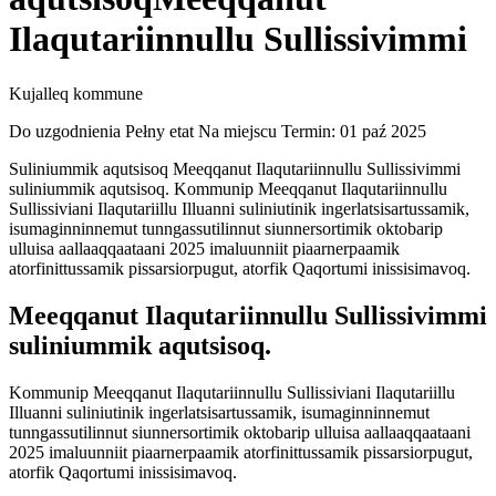
Ilaqutariinnullu Sullissivimmi
Kujalleq kommune
Do uzgodnienia
Pełny etat
Na miejscu
Termin: 01 paź 2025
Suliniummik aqutsisoq Meeqqanut Ilaqutariinnullu Sullissivimmi
suliniummik aqutsisoq. Kommunip Meeqqanut Ilaqutariinnullu
Sullissiviani Ilaqutariillu Illuanni suliniutinik ingerlatsisartussamik,
isumaginninnemut tunngassutilinnut siunnersortimik oktobarip
ulluisa aallaaqqaataani 2025 imaluunniit piaarnerpaamik
atorfinittussamik pissarsiorpugut, atorfik Qaqortumi inissisimavoq.
Meeqqanut Ilaqutariinnullu Sullissivimmi
suliniummik aqutsisoq.
Kommunip Meeqqanut Ilaqutariinnullu Sullissiviani Ilaqutariillu
Illuanni suliniutinik ingerlatsisartussamik, isumaginninnemut
tunngassutilinnut siunnersortimik oktobarip ulluisa aallaaqqaataani
2025 imaluunniit piaarnerpaamik atorfinittussamik pissarsiorpugut,
atorfik Qaqortumi inissisimavoq.