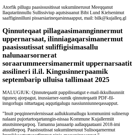
Atorfik pillugu paasissusitissat sukumiinerusut Meeqqanut
Ilaqutariinnullu Sullissiviup aqutsisuanut Bibi Lund Kielsenimut
saaffiginnilluni pissarsiarineqarsinnaapput, mail: bilk@kujalleq.gl
Qinnuteqaat pillagaasimannginnermut
uppernarsaat, ilinniagaqarsimanermut
paasissutissat suliffigisimasallu
nalunaarsornerat
soraarummeersimanermit uppernarsaatit
assilineri il.il. Kingusinnerpaamik
septembarip ulluisa tallimaat 2025
MALUGIUK: Qinnuteqaatit pappilissatigut e-mail-ikkulluunniit
tiguneq ajorpagut, inussiarner-sumik qinnuteqaatit PDF-fil-
inngorlugu nittartagaq aqqutigalugu nassiunniunneqassapput.
”Inuit peqqinnerulernissaat aallukkumallugu kommunimi sulinerup
nalaani pujortartoqartanngin-nissaa Kommune Kujallermiit
atuutsinneqarpoq. Tamanna januaarip aallaqqaataani 2018-imi
atuutilerpoq. Paasissutissat sukumiinerusut Sulisoqarnermut