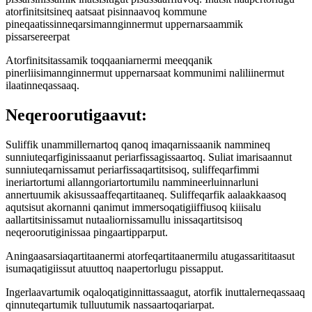
atorfinitsitsineq aatsaat pisinnaavoq kommune
pineqaatissinneqarsimannginnermut uppernarsaammik
pissarsereerpat
Atorfinitsitassamik toqqaaniarnermi meeqqanik
pinerliisimannginnermut uppernarsaat kommunimi naliliinermut
ilaatinneqassaaq.
Neqeroorutigaavut:
Suliffik unammillernartoq qanoq imaqarnissaanik nammineq
sunniuteqarfiginissaanut periarfissagissaartoq. Suliat imarisaannut
sunniuteqarnissamut periarfissaqartitsisoq, suliffeqarfimmi
ineriartortumi allanngoriartortumilu nammineerluinnarluni
annertuumik akisussaaffeqartitaaneq. Suliffeqarfik aalaakkaasoq
aqutsisut akornanni qanimut immersoqatigiiffiusoq kiiisalu
aallartitsinissamut nutaaliornissamullu inissaqartitsisoq
neqeroorutiginissaa pingaartipparput.
Aningaasarsiaqartitaanermi atorfeqartitaanermilu atugassarititaasut
isumaqatigiissut atuuttoq naapertorlugu pissapput.
Ingerlaavartumik oqaloqatiginnittassaagut, atorfik inuttalerneqassaaq
qinnuteqartumik tulluutumik nassaartoqariarpat.