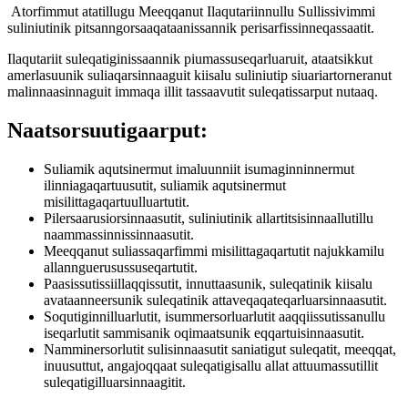
Atorfimmut atatillugu Meeqqanut Ilaqutariinnullu Sullissivimmi
suliniutinik pitsanngorsaaqataanissannik perisarfissinneqassaatit.
Ilaqutariit suleqatiginissaannik piumassuseqarluaruit, ataatsikkut
amerlasuunik suliaqarsinnaaguit kiisalu suliniutip siuariartorneranut
malinnaasinnaguit immaqa illit tassaavutit suleqatissarput nutaaq.
Naatsorsuutigaarput:
Suliamik aqutsinermut imaluunniit isumaginninnermut
ilinniagaqartuusutit, suliamik aqutsinermut
misilittagaqartuulluartutit.
Pilersaarusiorsinnaasutit, suliniutinik allartitsisinnaallutillu
naammassinnissinnaasutit.
Meeqqanut suliassaqarfimmi misilittagaqartutit najukkamilu
allannguerusussuseqartutit.
Paasissutissiillaqqissutit, innuttaasunik, suleqatinik kiisalu
avataanneersunik suleqatinik attaveqaqateqarluarsinnaasutit.
Soqutiginnilluarlutit, isummersorluarlutit aaqqiissutissanullu
iseqarlutit sammisanik oqimaatsunik eqqartuisinnaasutit.
Namminersorlutit sulisinnaasutit saniatigut suleqatit, meeqqat,
inuusuttut, angajoqqaat suleqatigisallu allat attuumassutillit
suleqatigilluarsinnaagitit.