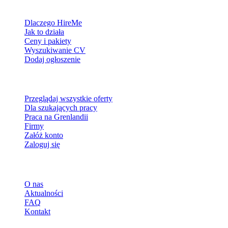
Dla pracodawców
Dlaczego HireMe
Jak to działa
Ceny i pakiety
Wyszukiwanie CV
Dodaj ogłoszenie
Dla szukających pracy
Przeglądaj wszystkie oferty
Dla szukających pracy
Praca na Grenlandii
Firmy
Załóż konto
Zaloguj się
Więcej
O nas
Aktualności
FAQ
Kontakt