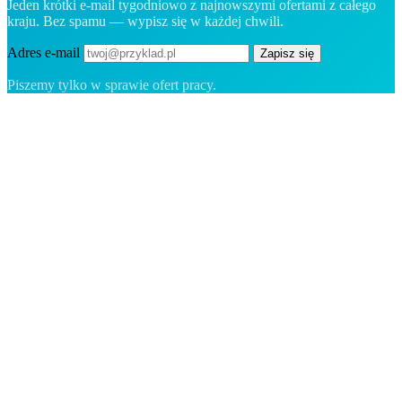
Jeden krótki e-mail tygodniowo z najnowszymi ofertami z całego
kraju. Bez spamu — wypisz się w każdej chwili.
Adres e-mail
Zapisz się
Piszemy tylko w sprawie ofert pracy.
Platforma rekrutacyjna stworzona dla Grenlandii — łączymy
pracodawców z ludźmi, którzy chcą zbudować życie w Arktyce.