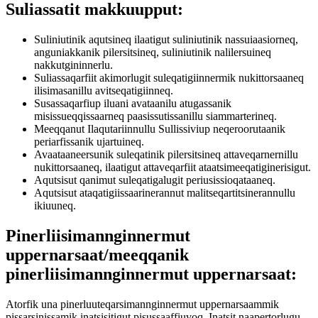
Suliassatit makkuupput:
Suliniutinik aqutsineq ilaatigut suliniutinik nassuiaasiorneq,
anguniakkanik pilersitsineq, suliniutinik nalilersuineq
nakkutgininnerlu.
Suliassaqarfiit akimorlugit suleqatigiinnermik nukittorsaaneq
ilisimasanillu avitseqatigiinneq.
Susassaqarfiup iluani avataanilu atugassanik
misissueqqissaarneq paasissutissanillu siammarterineq.
Meeqqanut Ilaqutariinnullu Sullissiviup neqeroorutaanik
periarfissanik ujartuineq.
Avaataaneersunik suleqatinik pilersitsineq attaveqarnernillu
nukittorsaaneq, ilaatigut attaveqarfiit ataatsimeeqatiginerisigut.
Aqutsisut qanimut suleqatigalugit periusissioqataaneq.
Aqutsisut ataqatigiissaarinerannut malitseqartitsinerannullu
ikiuuneq.
Pinerliisimannginnermut
uppernarsaat/meeqqanik
pinerliisimannginnermut uppernarsaat:
Atorfik una pinerluuteqarsimannginnermut uppernarsaammik
pissarsinissamik inatsisitigut pisussaaffiuvoq. Inatsit naapertorlugu