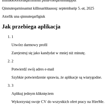
Immikkoortortaqarfimmut pinia-rneqarsinnaapput ”
Qinnuteqarnissamut killissarititaasoq: septembarip 5.-at, 2025
Atorfik una qinnuteqarfigiuk
Jak przebiega aplikacja
1
Utwórz darmowy profil
Zarejestruj się jako kandydat w mniej niż minutę.
2
Potwierdź swój adres e-mail
Szybkie potwierdzenie sprawia, że aplikacje są wiarygodne.
3
Aplikuj jednym kliknięciem
Wykorzystaj swoje CV do wszystkich ofert pracy na HireMe.