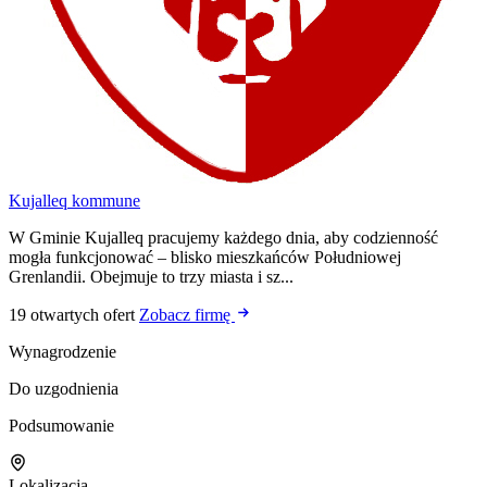
Kujalleq kommune
W Gminie Kujalleq pracujemy każdego dnia, aby codzienność
mogła funkcjonować – blisko mieszkańców Południowej
Grenlandii. Obejmuje to trzy miasta i sz...
19 otwartych ofert
Zobacz firmę
Wynagrodzenie
Do uzgodnienia
Podsumowanie
Lokalizacja