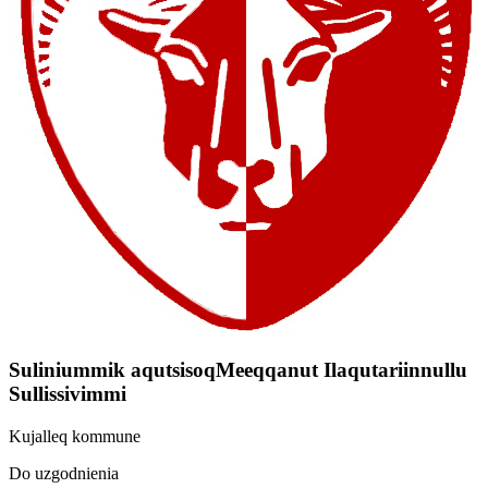
Suliniummik aqutsisoqMeeqqanut Ilaqutariinnullu
Sullissivimmi
Kujalleq kommune
Do uzgodnienia