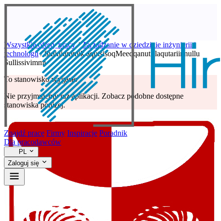
Wszystkie oferty pracy
/
Zarządzanie w dziedzinie inżynierii i
technologii
/
Suliniummik aqutsisoqMeeqqanut Ilaqutariinnullu
Sullissivimmi
To stanowisko wygasło
Nie przyjmujemy już aplikacji. Zobacz podobne dostępne
stanowiska poniżej.
Znajdź pracę
Firmy
Inspiracje
Poradnik
Dla pracodawców
PL
Zaloguj się