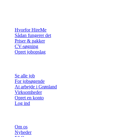
Rekrutteringsplatformen bygget til Grønland — vi forbinder
virksomheder med de mennesker, der vil bygge et liv i Arktis.
For virksomheder
Hvorfor HireMe
Sådan fungerer det
Priser & pakker
CV-søgning
Opret jobopslag
For jobsøgende
Se alle job
For jobsøgende
At arbejde i Grønland
Virksomheder
Opret en konto
Log ind
Mere
Om os
Nyheder