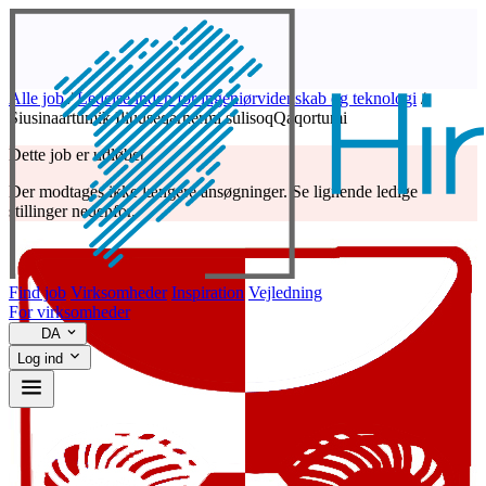
Alle job
/
Ledelse inden for ingeniørvidenskab og teknologi
/
Siusinaartumik Iliuuseqarnermi sulisoqQaqortumi
Dette job er udløbet
Der modtages ikke længere ansøgninger. Se lignende ledige
stillinger nedenfor.
Find job
Virksomheder
Inspiration
Vejledning
For virksomheder
DA
Log ind