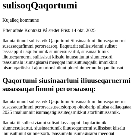
sulisoqQaqortumi
Kujalleq kommune
Efter aftale
Kontrakt
På stedet
Frist: 14 okt. 2025
Ilaqutariinnut sullissivik Qaqortumi Siusinaarluni iliuuseqarnermi
susassaqarfimmi perorsaasoq. Ilaqutariit sullissivianni sulisut
tassaapput ilaqutariinnik siunnersuisartut, siusinaartumik
iliuuseqarnermi sullissisut kiisalu inuusuttunut siunnersorti,
taassumalu isumagisarai meeqqat inuusuttuaqqallu immikkut
pisariaqartitsisut ajornartorsiutinut pinerluinnermullu qanittuusut.
Qaqortumi siusinaarluni iliuuseqarnermi
susassaqarfimmi perorsaasoq:
Ilaqutariinnut sullissivik Qaqortumi Siusinaarluni iliuuseqarnermi
susassaqarfimmi perorsaasussarsiorpoq oktobarip ulluisa aallaqqataa
2025 imaluunniit isumaqatigiissuteqarnikkut atorfinittussamik.
Ilaqutariit sullissivianni sulisut tassaapput ilaqutariinnik
siunnersuisartut, siusinaartumik iliuuseqarnermi sullissisut kiisalu
inuusuttunut siunnersorti, taassumalu isumagisarai meeqqat