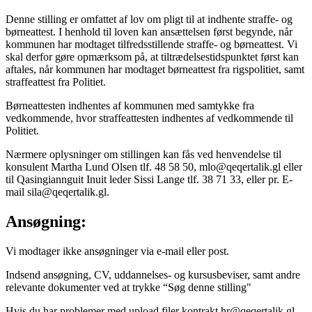
Denne stilling er omfattet af lov om pligt til at indhente straffe- og
børneattest. I henhold til loven kan ansættelsen først begynde, når
kommunen har modtaget tilfredsstillende straffe- og børneattest. Vi
skal derfor gøre opmærksom på, at tiltrædelsestidspunktet først kan
aftales, når kommunen har modtaget børneattest fra rigspolitiet, samt
straffeattest fra Politiet.
Børneattesten indhentes af kommunen med samtykke fra
vedkommende, hvor straffeattesten indhentes af vedkommende til
Politiet.
Nærmere oplysninger om stillingen kan fås ved henvendelse til
konsulent Martha Lund Olsen tlf. 48 58 50, mlo@qeqertalik.gl eller
til Qasingiannguit Inuit leder Sissi Lange tlf. 38 71 33, eller pr. E-
mail sila@qeqertalik.gl.
Ansøgning:
Vi modtager ikke ansøgninger via e-mail eller post.
Indsend ansøgning, CV, uddannelses- og kursusbeviser, samt andre
relevante dokumenter ved at trykke “Søg denne stilling"
Hvis du har problemer med upload filer kontrakt hr@qeqertalik.gl