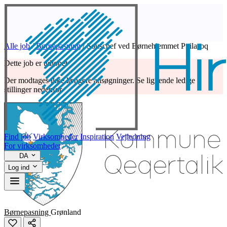
Alle job
/
Børnepasning
/
Souschef ved Børnehjemmet Puilasoq
Dette job er udløbet
Der modtages ikke længere ansøgninger. Se lignende ledige
stillinger nedenfor.
Find job
Virksomheder
Inspiration
Vejledning
For virksomheder
DA
Log ind
Børnepasning
Grønland