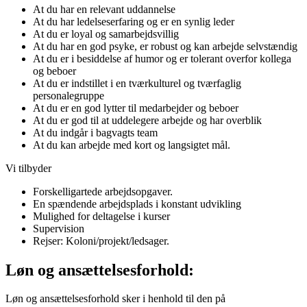
At du har en relevant uddannelse
At du har ledelseserfaring og er en synlig leder
At du er loyal og samarbejdsvillig
At du har en god psyke, er robust og kan arbejde selvstændig
At du er i besiddelse af humor og er tolerant overfor kollega
og beboer
At du er indstillet i en tværkulturel og tværfaglig
personalegruppe
At du er en god lytter til medarbejder og beboer
At du er god til at uddelegere arbejde og har overblik
At du indgår i bagvagts team
At du kan arbejde med kort og langsigtet mål.
Vi tilbyder
Forskelligartede arbejdsopgaver.
En spændende arbejdsplads i konstant udvikling
Mulighed for deltagelse i kurser
Supervision
Rejser: Koloni/projekt/ledsager.
Løn og ansættelsesforhold:
Løn og ansættelsesforhold sker i henhold til den på