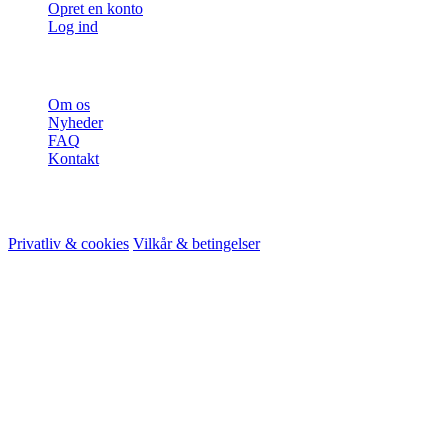
Opret en konto
Log ind
Mere
Om os
Nyheder
FAQ
Kontakt
© 2026 HireMe
Privatliv & cookies
Vilkår & betingelser