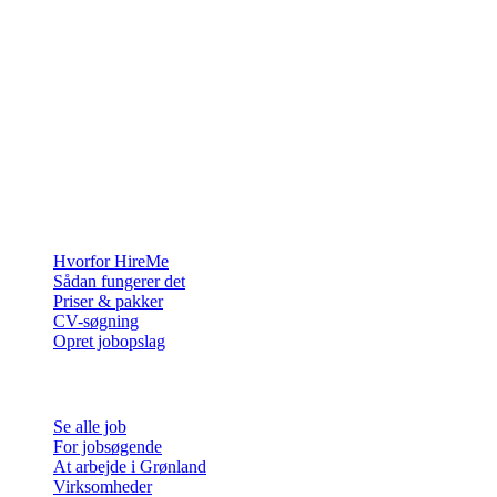
Rekrutteringsplatformen bygget til Grønland — vi forbinder
virksomheder med de mennesker, der vil bygge et liv i Arktis.
For virksomheder
Hvorfor HireMe
Sådan fungerer det
Priser & pakker
CV-søgning
Opret jobopslag
For jobsøgende
Se alle job
For jobsøgende
At arbejde i Grønland
Virksomheder