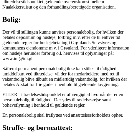
tiltrædelsestidspunktet gældende overenskomst mellem
Naalakkersuisut og den forhandlingsberettigede organisation.
Bolig:
Der vil til stillingen kunne anvises personalebolig, for hvilken der
betales depositum og husleje, forbrug m.v. efter de til enhver tid
gældende regler for huslejebetaling i Grønlands Selvstyres og
kommunens ejendomme m.v. i Grønland. For yderligere information
om husleje herunder forbrug o.l. henvises til oplysninger på:
www.ini@ini.gl.
Såfremt permanent personalebolig ikke kan stilles til rådighed
umiddelbart ved tiltrædelse, vil der for medarbejdere med ret til
vakantbolig blive tilbudt en midlertidig vakantbolig, for hvilken der
betales A-skat for frie goder i henhold til gældende lovgivning.
ELLER Tiltrædelsestidspunktet er afhængigt af hvornår der er en
personalebolig til rådighed. Der ydes tiltrædelsesrejse samt
bohaveflytning i henhold til gældende regler.
En personalebolig skal fraflyttes ved ansættelsesforholdets ophør.
Straffe- og børneattest: