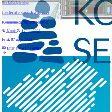
Socialrådgivning
Ledende socialrådgiver
Kommuneqarfik Sermersooq
Nuuk
17 jul. 2026
Frist: 07 aug. 2026
Efter aftale
Fuldtid