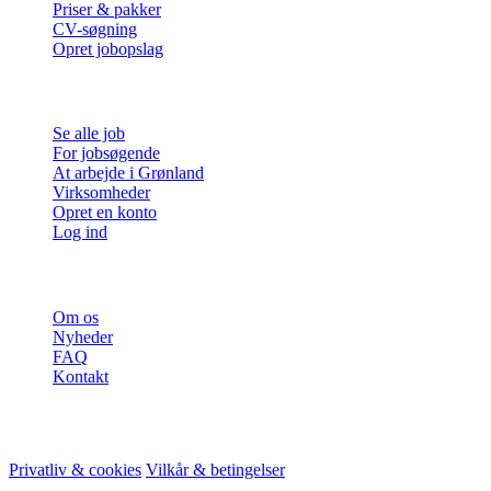
Priser & pakker
CV-søgning
Opret jobopslag
For jobsøgende
Se alle job
For jobsøgende
At arbejde i Grønland
Virksomheder
Opret en konto
Log ind
Mere
Om os
Nyheder
FAQ
Kontakt
© 2026 HireMe
Privatliv & cookies
Vilkår & betingelser