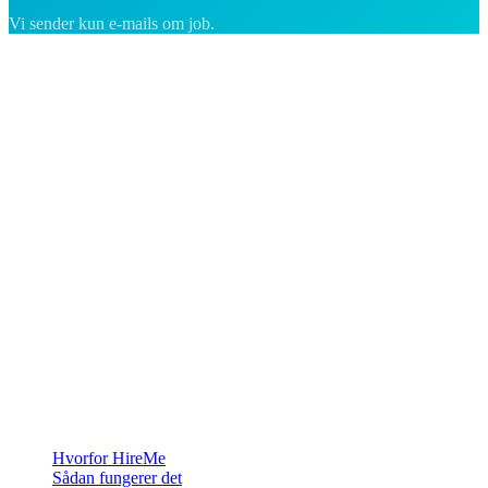
Vi sender kun e-mails om job.
Rekrutteringsplatformen bygget til Grønland — vi forbinder
virksomheder med de mennesker, der vil bygge et liv i Arktis.
For virksomheder
Hvorfor HireMe
Sådan fungerer det