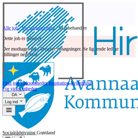
Alle job
/
Socialrådgivning
/
Sagsbehandler
Dette job er udløbet
Der modtages ikke længere ansøgninger. Se lignende ledige
stillinger nedenfor.
Find job
Virksomheder
Inspiration
Vejledning
For virksomheder
DA
Log ind
Socialrådgivning
Grønland