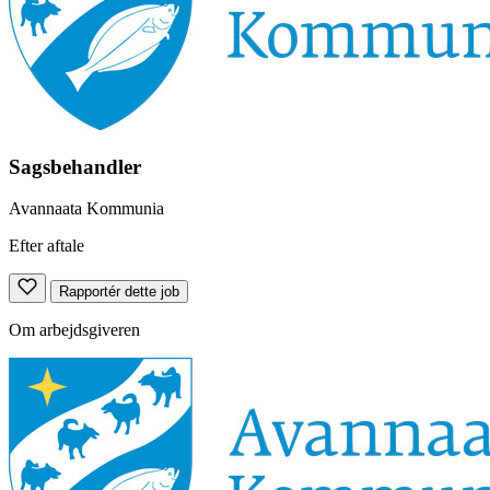
Sagsbehandler
Avannaata Kommunia
Efter aftale
Rapportér dette job
Om arbejdsgiveren