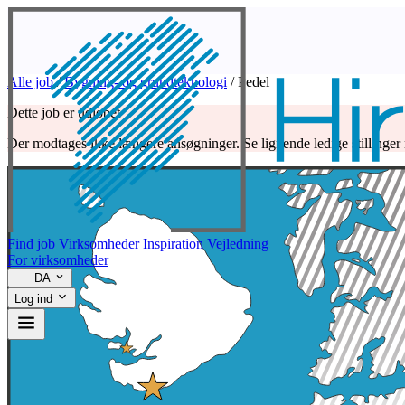
Alle job
/
Bygning- og grundteknologi
/
Pedel
Dette job er udløbet
Der modtages ikke længere ansøgninger. Se lignende ledige stillinger
Find job
Virksomheder
Inspiration
Vejledning
For virksomheder
DA
Log ind