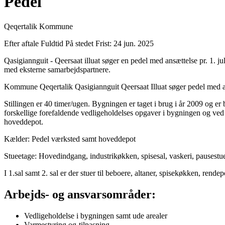
Pedel
Qeqertalik Kommune
Efter aftale
Fuldtid
På stedet
Frist: 24 jun. 2025
Qasigiannguit - Qeersaat illuat søger en pedel med ansættelse pr. 1. j
med eksterne samarbejdspartnere.
Kommune Qeqertalik Qasigiannguit Qeersaat Illuat søger pedel med ansæ
Stillingen er 40 timer/ugen. Bygningen er taget i brug i år 2009 og er
forskellige forefaldende vedligeholdelses opgaver i bygningen og ved 
hoveddepot.
Kælder: Pedel værksted samt hoveddepot
Stueetage: Hovedindgang, industrikøkken, spisesal, vaskeri, pausestue,
I 1.sal samt 2. sal er der stuer til beboere, altaner, spisekøkken, rende
Arbejds- og ansvarsområder:
Vedligeholdelse i bygningen samt ude arealer
Varmestyring og-tilpasning