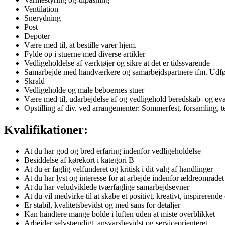
Ventilation
Snerydning
Post
Depoter
Være med til, at bestille varer hjem.
Fylde op i stuerne med diverse artikler
Vedligeholdelse af værktøjer og sikre at det er tidssvarende
Samarbejde med håndværkere og samarbejdspartnere ifm. Udfø
Skrald
Vedligeholde og male beboernes stuer
Være med til, udarbejdelse af og vedligehold beredskab- og ev
Opstilling af div. ved arrangementer: Sommerfest, forsamling, t
Kvalifikationer:
At du har god og bred erfaring indenfor vedligeholdelse
Besiddelse af kørekort i kategori B
At du er faglig velfunderet og kritisk i dit valg af handlinger
At du har lyst og interesse for at arbejde indenfor ældreområde
At du har veludviklede tværfaglige samarbejdsevner
At du vil medvirke til at skabe et positivt, kreativt, inspirerend
Er stabil, kvalitetsbevidst og med sans for detaljer
Kan håndtere mange bolde i luften uden at miste overblikket
Arbejder selvstændigt, ansvarsbevidst og serviceorienteret