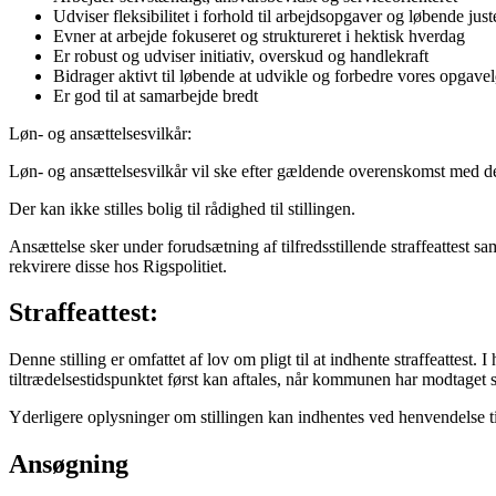
Udviser fleksibilitet i forhold til arbejdsopgaver og løbende just
Evner at arbejde fokuseret og struktureret i hektisk hverdag
Er robust og udviser initiativ, overskud og handlekraft
Bidrager aktivt til løbende at udvikle og forbedre vores opgave
Er god til at samarbejde bredt
Løn- og ansættelsesvilkår:
Løn- og ansættelsesvilkår vil ske efter gældende overenskomst med de
Der kan ikke stilles bolig til rådighed til stillingen.
Ansættelse sker under forudsætning af tilfredsstillende straffeattest
rekvirere disse hos Rigspolitiet.
Straffeattest:
Denne stilling er omfattet af lov om pligt til at indhente straffeattes
tiltrædelsestidspunktet først kan aftales, når kommunen har modtaget str
Yderligere oplysninger om stillingen kan indhentes ved henvendelse 
Ansøgning