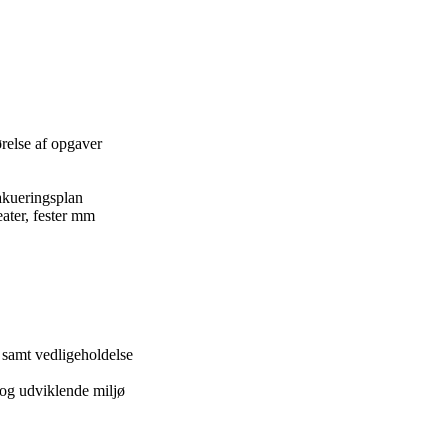
relse af opgaver
akueringsplan
eater, fester mm
t samt vedligeholdelse
e og udviklende miljø