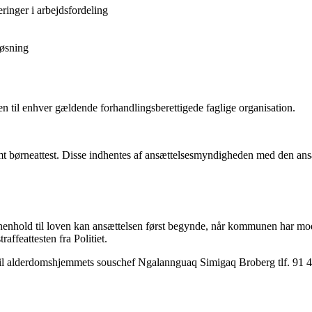
eringer i arbejdsfordeling
løsning
n til enhver gældende forhandlingsberettigede faglige organisation.
 samt børneattest. Disse indhentes af ansættelsesmyndigheden med den ans
t. I henhold til loven kan ansættelsen først begynde, når kommunen har mo
affeattesten fra Politiet.
til alderdomshjemmets souschef Ngalannguaq Simigaq Broberg tlf. 91 4