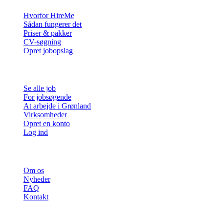
Hvorfor HireMe
Sådan fungerer det
Priser & pakker
CV-søgning
Opret jobopslag
For jobsøgende
Se alle job
For jobsøgende
At arbejde i Grønland
Virksomheder
Opret en konto
Log ind
Mere
Om os
Nyheder
FAQ
Kontakt