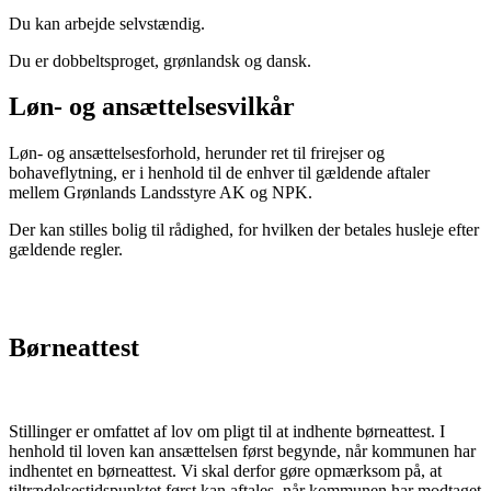
Du kan arbejde selvstændig.
Du er dobbeltsproget, grønlandsk og dansk.
Løn- og ansættelsesvilkår
Løn- og ansættelsesforhold, herunder ret til frirejser og
bohaveflytning, er i henhold til de enhver til gæl­dende aftaler
mellem Grønlands Landsstyre AK og NPK.
Der kan stilles bolig til rådighed, for hvilken der betales husleje efter
gældende regler.
Børneattest
Stillinger er omfattet af lov om pligt til at indhente børneattest. I
henhold til loven kan ansættelsen først begynde, når kommunen har
indhentet en børneattest. Vi skal derfor gøre opmærksom på, at
tiltrædelsestidspunktet først kan aftales, når kommunen har modtaget