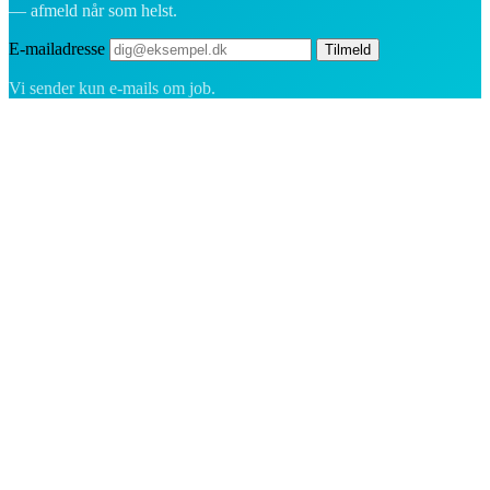
— afmeld når som helst.
E-mailadresse
Tilmeld
Vi sender kun e-mails om job.
Rekrutteringsplatformen bygget til Grønland — vi forbinder
virksomheder med de mennesker, der vil bygge et liv i Arktis.
For virksomheder