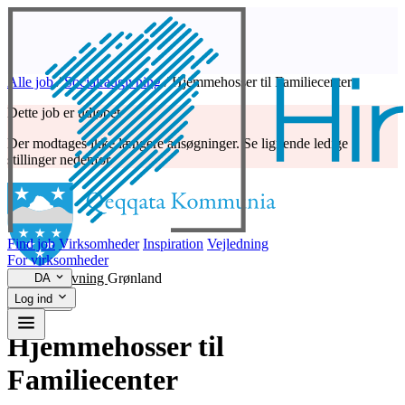
Alle job
/
Socialrådgivning
/
Hjemmehosser til Familiecenter
Dette job er udløbet
Der modtages ikke længere ansøgninger. Se lignende ledige
stillinger nedenfor.
Find job
Virksomheder
Inspiration
Vejledning
For virksomheder
Socialrådgivning
Grønland
DA
Log ind
Hjemmehosser til
Familiecenter