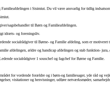
milieafdelingen i Sisimiut. Du vil være ansvarlig for tidlig indsatsom
imiut.
ver/sagsbehandler til Børn og Familieafdelingen.
gt idræts- og foreningsliv.
ende socialrådgiver til Børne- og Familie afdeling, som er motiveret til
milie afdelingen, ældre og handicap afdelingen og stab funktion- jura,
 Ledende socialrådgiver 1 souschef og fagchef for Børne og Familie.
mrådet for vordende forældre og i børn-og familiesager, yde råd og vejle
gelser, visitationer og henvisninger, udføre netværksmøder, samarbejds