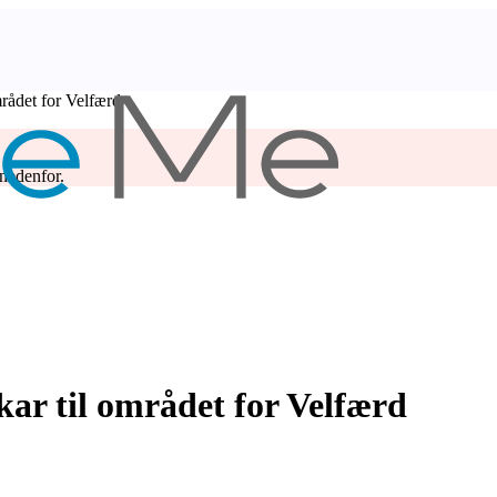
mrådet for Velfærd
 nedenfor.
kar til området for Velfærd