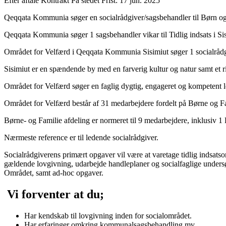
Efter aftale
Kontrakt
På stedet
Frist: 17 jun. 2025
Qeqqata Kommunia søger en socialrådgiver/sagsbehandler til Børn og Fa
Qeqqata Kommunia søger 1 sagsbehandler vikar til Tidlig indsats i Sis
Området for Velfærd i Qeqqata Kommunia Sisimiut søger 1 socialrådgi
Sisimiut er en spændende by med en farverig kultur og natur samt et ri
Området for Velfærd søger en faglig dygtig, engageret og kompetent led
Området for Velfærd består af 31 medarbejdere fordelt på Børne og Fa
Børne- og Familie afdeling er normeret til 9 medarbejdere, inklusiv 1
Nærmeste reference er til ledende socialrådgiver.
Socialrådgiverens primært opgaver vil være at varetage tidlig indsatso
gældende lovgivning, udarbejde handleplaner og socialfaglige undersø
Området, samt ad-hoc opgaver.
Vi forventer at du;
Har kendskab til lovgivning inden for socialområdet.
Har erfaringer omkring kommunalsagsbehandling mv.