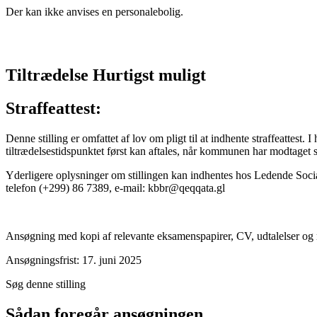
Der kan ikke anvises en personalebolig.
Tiltrædelse Hurtigst muligt
Straffeattest:
Denne stilling er omfattet af lov om pligt til at indhente straffeattes
tiltrædelsestidspunktet først kan aftales, når kommunen har modtaget str
Yderligere oplysninger om stillingen kan indhentes hos Ledende Soci
telefon (+299) 86 7389, e-mail: kbbr@qeqqata.gl
Ansøgning med kopi af relevante eksamenspapirer, CV, udtalelser og re
Ansøgningsfrist: 17. juni 2025
Søg denne stilling
Sådan foregår ansøgningen