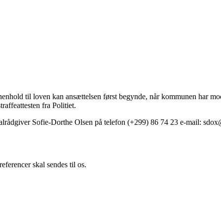
t. I henhold til loven kan ansættelsen først begynde, når kommunen har mo
affeattesten fra Politiet.
alrådgiver Sofie-Dorthe Olsen på telefon (+299) 86 74 23 e-mail: sdox
ferencer skal sendes til os.