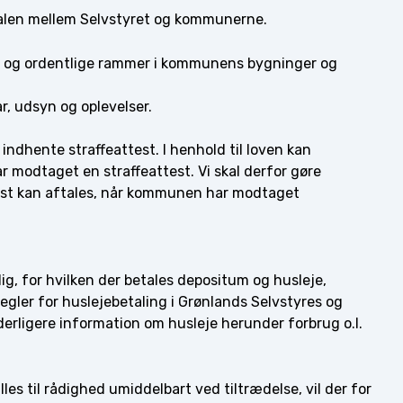
alen mellem Selvstyret og kommunerne.
tet og ordentlige rammer i kommunens bygninger og
r, udsyn og oplevelser.
t indhente straffeattest. I henhold til loven kan
modtaget en straffeattest. Vi skal derfor gøre
rst kan aftales, når kommunen har modtaget
lig, for hvilken der betales depositum og husleje,
regler for huslejebetaling i Grønlands Selvstyres og
rligere information om husleje herunder forbrug o.l.
es til rådighed umiddelbart ved tiltrædelse, vil der for