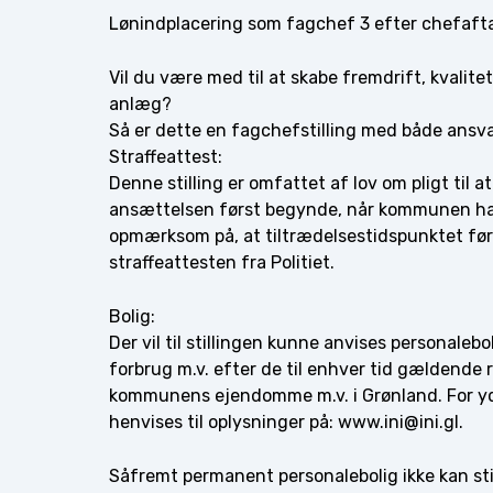
Lønindplacering som fagchef 3 efter chefaft
Vil du være med til at skabe fremdrift, kvali
anlæg?
Så er dette en fagchefstilling med både ansva
Straffeattest:
Denne stilling er omfattet af lov om pligt til a
ansættelsen først begynde, når kommunen har 
opmærksom på, at tiltrædelsestidspunktet fø
straffeattesten fra Politiet.
Bolig:
Der vil til stillingen kunne anvises personalebo
forbrug m.v. efter de til enhver tid gældende 
kommunens ejendomme m.v. i Grønland. For yde
henvises til oplysninger på: www.ini@ini.gl.
Såfremt permanent personalebolig ikke kan still