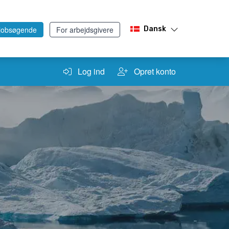
 jobsøgende
For arbejdsgivere
Dansk
Log ind
Opret konto