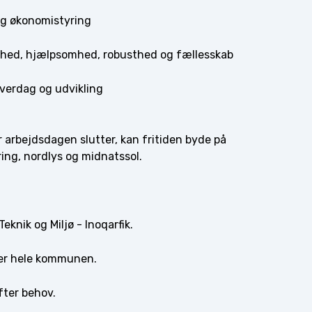
lig økonomistyring
nhed, hjælpsomhed, robusthed og fællesskab
hverdag og udvikling
 arbejdsdagen slutter, kan fritiden byde på
ring, nordlys og midnatssol.
eknik og Miljø - Inoqarfik.
ker hele kommunen.
fter behov.