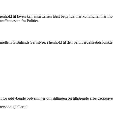
t. I henhold til loven kan ansættelsen først begynde, når kommunen har mo
affeattesten fra Politiet.
mellem Grønlands Selvstyre, i henhold til den på tiltrædelsestidspunk
akt for uddybende oplysninger om stillingen og tilhørende arbejdsopgaver 
sooq.gl eller til: