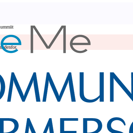
uummiit
 nedenfor.