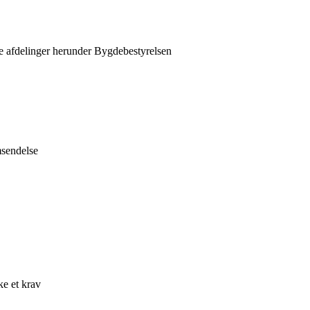
re afdelinger herunder Bygdebestyrelsen
msendelse
ke et krav