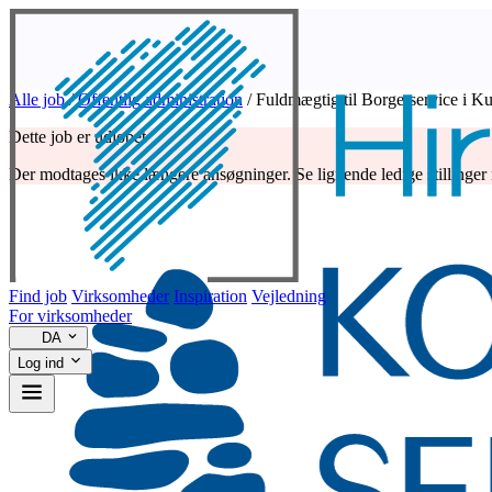
Alle job
/
Offentlig administration
/
Fuldmægtig til Borgerservice i K
Dette job er udløbet
Der modtages ikke længere ansøgninger. Se lignende ledige stillinger
Find job
Virksomheder
Inspiration
Vejledning
For virksomheder
DA
Log ind