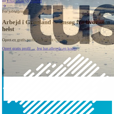
Efter aftale
Fuldtid
For jobsøgende
Arbejd i Grønland — ansøg fra hvor som
helst
Opret en gratis profil, upload dit CV én gang, og ansøg med ét klik.
Opret gratis profil →
Jeg har allerede en konto