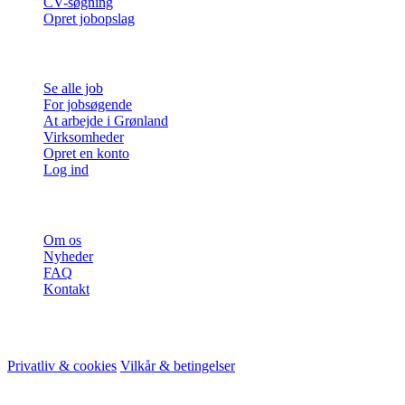
CV-søgning
Opret jobopslag
For jobsøgende
Se alle job
For jobsøgende
At arbejde i Grønland
Virksomheder
Opret en konto
Log ind
Mere
Om os
Nyheder
FAQ
Kontakt
© 2026 HireMe
Privatliv & cookies
Vilkår & betingelser