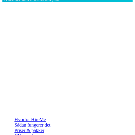
Rekrutteringsplatformen bygget til Grønland — vi forbinder
virksomheder med de mennesker, der vil bygge et liv i Arktis.
For virksomheder
Hvorfor HireMe
Sådan fungerer det
Priser & pakker